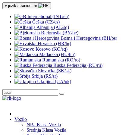
» jezik stranice: hr
International (INT/en)
Češka (CZ/cs)
Albanija (AL/sq)
Bjelorusija (BY/be)
Bosna i Hercegovina (BH/bs)
Hrvatska (HR/hr)
Kosovo (KO/sq)
Mađarska (HU/hu)
Rumunjska (RO/ro)
Ruska Federacija (RU/ru)
Slovačka (SK/sk)
Srbija (RS/sr)
Ukrajina (UA/uk)
Vozilo
Niža Klasa Vozila
Srednja Klasa Vozila