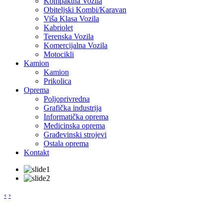
Kompaktna Vozila
Obiteljski Kombi/Karavan
Viša Klasa Vozila
Kabriolet
Terenska Vozila
Komercijalna Vozila
Motocikli
Kamion
Kamion
Prikolica
Oprema
Poljoprivredna
Grafička industrija
Informatička oprema
Medicinska oprema
Građevinski strojevi
Ostala oprema
Kontakt
‹
›