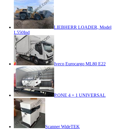
LIEBHERR LOADER, Model
L550Ind
Iveco Eurocargo ML80 E22
P.ONE 4 + 1 UNIVERSAL
Scanner WideTEK