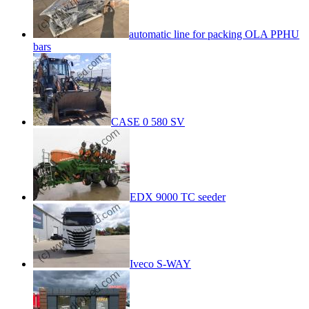
automatic line for packing OLA PPHU
bars
CASE 0 580 SV
EDX 9000 TC seeder
Iveco S-WAY