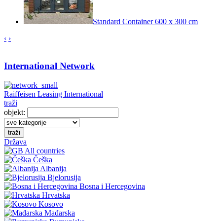
Standard Container 600 x 300 cm
‹
›
International Network
Raiffeisen Leasing International
traži
objekt:
traži
Država
All countries
Češka
Albanija
Bjelorusija
Bosna i Hercegovina
Hrvatska
Kosovo
Mađarska