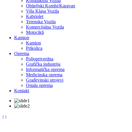
Kompaktna Vozila
Obiteljski Kombi/Karavan
Viša Klasa Vozila
Kabriolet
Terenska Vozila
Komercijalna Vozila
Motocikli
Kamion
Kamion
Prikolica
Oprema
Poljoprivredna
Grafička industrija
Informatička oprema
Medicinska oprema
Građevinski strojevi
Ostala oprema
Kontakt
‹
›