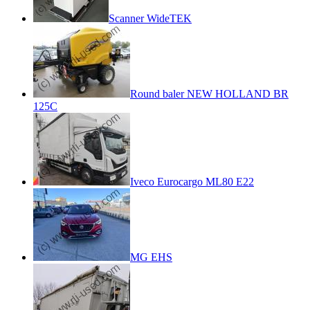
Scanner WideTEK
Round baler NEW HOLLAND BR
125C
Iveco Eurocargo ML80 E22
MG EHS