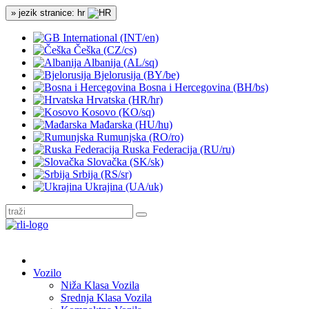
» jezik stranice: hr
International (INT/en)
Češka (CZ/cs)
Albanija (AL/sq)
Bjelorusija (BY/be)
Bosna i Hercegovina (BH/bs)
Hrvatska (HR/hr)
Kosovo (KO/sq)
Mađarska (HU/hu)
Rumunjska (RO/ro)
Ruska Federacija (RU/ru)
Slovačka (SK/sk)
Srbija (RS/sr)
Ukrajina (UA/uk)
Vozilo
Niža Klasa Vozila
Srednja Klasa Vozila