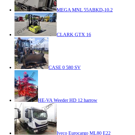
MEGA MNL 55ABKD-10.2
CLARK GTX 16
CASE 0 580 SV
HE-VA Weeder HD 12 harrow
Iveco Eurocargo ML80 E22