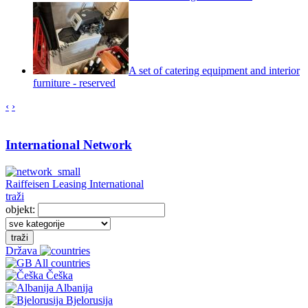
A set of catering equipment and interior
furniture - reserved
‹
›
International Network
Raiffeisen Leasing International
traži
objekt:
traži
Država
All countries
Češka
Albanija
Bjelorusija