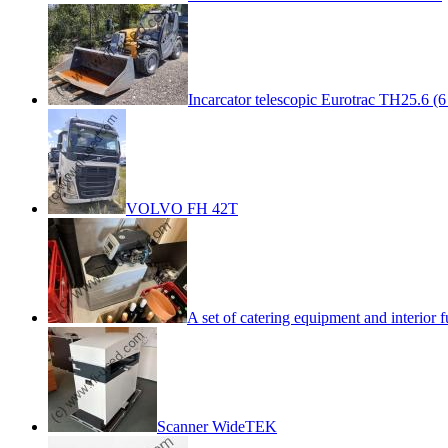
Incarcator telescopic Eurotrac TH25.6 (6
VOLVO FH 42T
A set of catering equipment and interior f
Scanner WideTEK