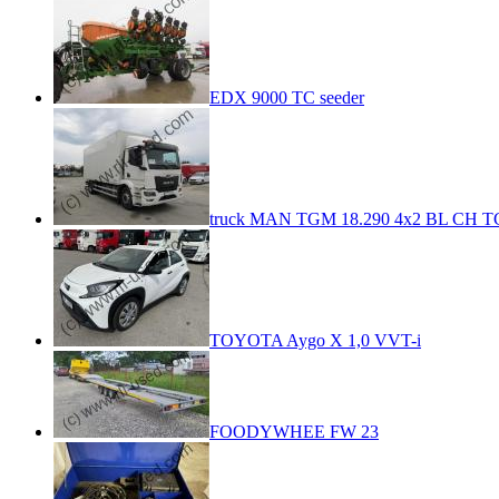
EDX 9000 TC seeder
truck MAN TGM 18.290 4x2 BL CH TG
TOYOTA Aygo X 1,0 VVT-i
FOODYWHEE FW 23