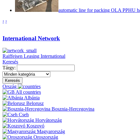
automatic line for packing OLA PPHU b
‹
›
International Network
Raiffeisen Leasing International
Keresés
Tárgy:
Keresés
Ország
All countries
Albánia
Belorusz
Bosznia-Hercegovina
Cseh
Horvátország
Koszovó
Magyarország
Oroszország