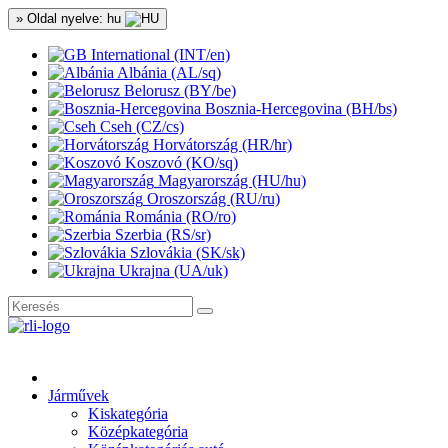
» Oldal nyelve: hu
International (INT/en)
Albánia (AL/sq)
Belorusz (BY/be)
Bosznia-Hercegovina (BH/bs)
Cseh (CZ/cs)
Horvátország (HR/hr)
Koszovó (KO/sq)
Magyarország (HU/hu)
Oroszország (RU/ru)
Románia (RO/ro)
Szerbia (RS/sr)
Szlovákia (SK/sk)
Ukrajna (UA/uk)
Járművek
Kiskategória
Középkategória