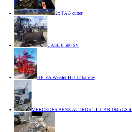
2x TAG cutter
CASE 0 580 SV
HE-VA Weeder HD 12 harrow
MERCEDES BENZ ACTROS 5 L-CAB 1846 LS 4