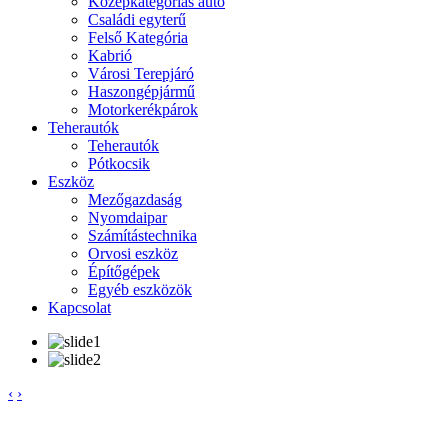
Középkategóriás autó
Családi egyterű
Felső Kategória
Kabrió
Városi Terepjáró
Haszongépjármű
Motorkerékpárok
Teherautók
Teherautók
Pótkocsik
Eszköz
Mezőgazdaság
Nyomdaipar
Számítástechnika
Orvosi eszköz
Építőgépek
Egyéb eszközök
Kapcsolat
‹
›