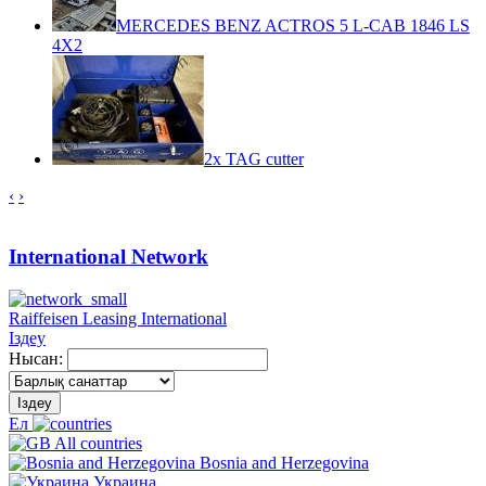
MERCEDES BENZ ACTROS 5 L-CAB 1846 LS
4X2
2x TAG cutter
‹
›
International Network
Raiffeisen Leasing International
Іздеу
Нысан:
Іздеу
Ел
All countries
Bosnia and Herzegovina
Украина