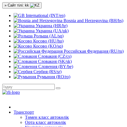
» Сайт тілі: kk
International (INT/en)
Bosnia and Herzegovina (BH/bs)
Украина (HR/hr)
Украина (UA/uk)
Рольша (AL/sq)
Косово (HU/hu)
Косово (KO/sq)
Российская Федерация (RU/ru)
Словакия (CZ/cs)
Словакия (SK/sk)
Словения (BY/be)
Сербия (RS/sr)
Румыния (RO/ro)
Транспорт
Төмен класс автокөлік
Орта класс автокөлік