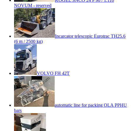
KOGEL SNCO 24 P 90 / 1.110
NOVUM - reserved
Incarcator telescopic Eurotrac TH25.6
(6 m / 2500 kg)
VOLVO FH 42T
automatic line for packing OLA PPHU
bars