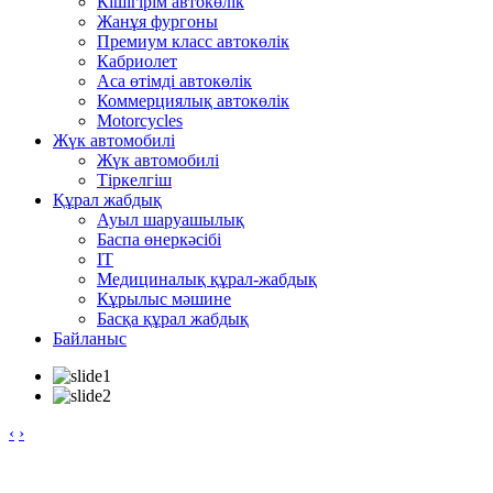
Кішігірім автокөлік
Жанұя фургоны
Премиум класс автокөлік
Кабриолет
Аса өтімді автокөлік
Коммерциялық автокөлік
Motorcycles
Жүк автомобилі
Жүк автомобилі
Тіркелгіш
Құрал жабдық
Ауыл шаруашылық
Баспа өнеркәсібі
IT
Медициналық құрал-жабдық
Кұрылыс мәшине
Басқа құрал жабдық
Байланыс
‹
›