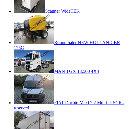
Scanner WideTEK
Round baler NEW HOLLAND BR
125C
MAN TGX 18.500 4X4
FIAT Ducato Maxi 2.2 MultiJet SCR -
reserved