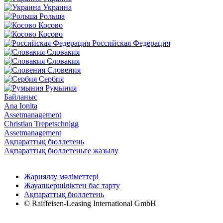
Украина
Рольша
Косово
Косово
Российская Федерация
Словакия
Словакия
Словения
Сербия
Румыния
Байланыс
Ana Ionita
Assetmanagement
Christian Trepetschnigg
Assetmanagement
Ақпараттық бюллетень
Ақпараттық бюллетеньге жазылу
Жариялау мәліметтері
Жауапкершіліктен бас тарту
Ақпараттық бюллетень
© Raiffeisen-Leasing International GmbH