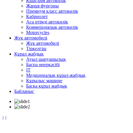
Кішігірім автокөлік
Жанұя фургоны
Премиум класс автокөлік
Кабриолет
Аса өтімді автокөлік
Коммерциялық автокөлік
Motorcycles
Жүк автомобилі
Жүк автомобилі
Тіркелгіш
Құрал жабдық
Ауыл шаруашылық
Баспа өнеркәсібі
IT
Медициналық құрал-жабдық
Кұрылыс мәшине
Басқа құрал жабдық
Байланыс
‹
›