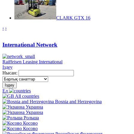
CLARK GTX 16
‹
›
International Network
Raiffeisen Leasing International
Іздеу
Нысан:
Іздеу
Ел
All countries
Bosnia and Herzegovina
Украина
Украина
Рольша
Косово
Косово
Российская Федерация