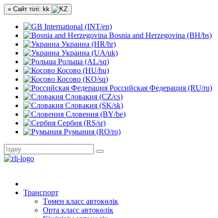
» Сайт тілі: kk
International (INT/en)
Bosnia and Herzegovina (BH/bs)
Украина (HR/hr)
Украина (UA/uk)
Рольша (AL/sq)
Косово (HU/hu)
Косово (KO/sq)
Российская Федерация (RU/ru)
Словакия (CZ/cs)
Словакия (SK/sk)
Словения (BY/be)
Сербия (RS/sr)
Румыния (RO/ro)
Транспорт
Төмен класс автокөлік
Орта класс автокөлік