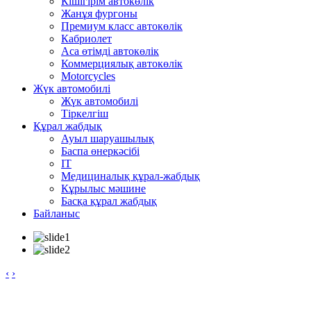
Кішігірім автокөлік
Жанұя фургоны
Премиум класс автокөлік
Кабриолет
Аса өтімді автокөлік
Коммерциялық автокөлік
Motorcycles
Жүк автомобилі
Жүк автомобилі
Тіркелгіш
Құрал жабдық
Ауыл шаруашылық
Баспа өнеркәсібі
IT
Медициналық құрал-жабдық
Кұрылыс мәшине
Басқа құрал жабдық
Байланыс
‹
›