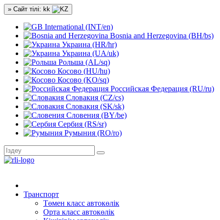
» Сайт тілі: kk
International (INT/en)
Bosnia and Herzegovina (BH/bs)
Украина (HR/hr)
Украина (UA/uk)
Рольша (AL/sq)
Косово (HU/hu)
Косово (KO/sq)
Российская Федерация (RU/ru)
Словакия (CZ/cs)
Словакия (SK/sk)
Словения (BY/be)
Сербия (RS/sr)
Румыния (RO/ro)
Транспорт
Төмен класс автокөлік
Орта класс автокөлік