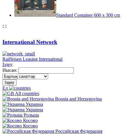
Standard Container 600 x 300 cm
‹
›
International Network
Raiffeisen Leasing International
Іздеу
Нысан:
Іздеу
Ел
All countries
Bosnia and Herzegovina
Украина
Украина
Рольша
Косово
Косово
Российская Федерация