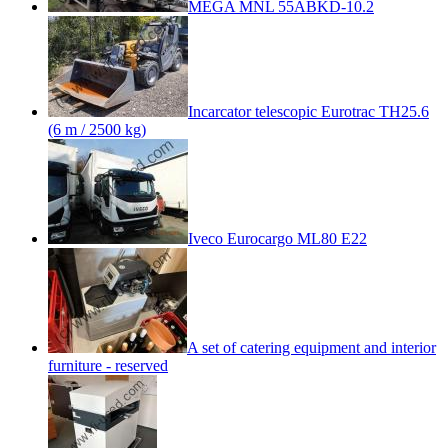
MEGA MNL 55ABKD-10.2
Incarcator telescopic Eurotrac TH25.6
(6 m / 2500 kg)
Iveco Eurocargo ML80 E22
A set of catering equipment and interior
furniture - reserved