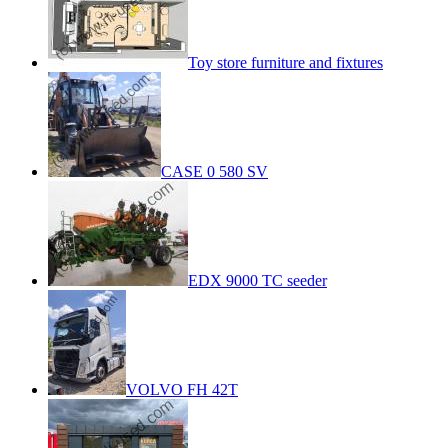
Toy store furniture and fixtures
CASE 0 580 SV
EDX 9000 TC seeder
VOLVO FH 42T