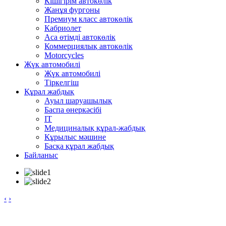
Кішігірім автокөлік
Жанұя фургоны
Премиум класс автокөлік
Кабриолет
Аса өтімді автокөлік
Коммерциялық автокөлік
Motorcycles
Жүк автомобилі
Жүк автомобилі
Тіркелгіш
Құрал жабдық
Ауыл шаруашылық
Баспа өнеркәсібі
IT
Медициналық құрал-жабдық
Кұрылыс мәшине
Басқа құрал жабдық
Байланыс
‹
›