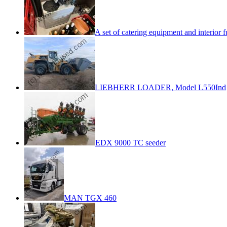
A set of catering equipment and interior f
LIEBHERR LOADER, Model L550Ind
EDX 9000 TC seeder
MAN TGX 460