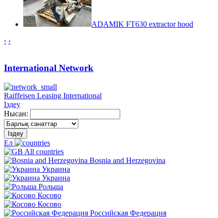
ADAMIK FT630 extractor hood
‹
›
International Network
Raiffeisen Leasing International
Іздеу
Нысан:
Іздеу
Ел
All countries
Bosnia and Herzegovina
Украина
Украина
Рольша
Косово
Косово
Российская Федерация