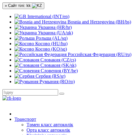
» Сайт тілі: kk
International (INT/en)
Bosnia and Herzegovina (BH/bs)
Украина (HR/hr)
Украина (UA/uk)
Рольша (AL/sq)
Косово (HU/hu)
Косово (KO/sq)
Российская Федерация (RU/ru)
Словакия (CZ/cs)
Словакия (SK/sk)
Словения (BY/be)
Сербия (RS/sr)
Румыния (RO/ro)
Транспорт
Төмен класс автокөлік
Орта класс автокөлік