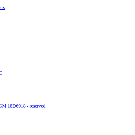
ars
C
M 18D6918 - reserved