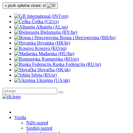
» jezik spletne strani: sl
International (INT/en)
Češka (CZ/cs)
Albanija (AL/sq)
Bjelorusija (BY/be)
Bosna i Hercegovina (BH/bs)
Hrvatska (HR/hr)
Kosovo (KO/sq)
Mađarska (HU/hu)
Rumunjska (RO/ro)
Ruska Federacija (RU/ru)
Slovačka (SK/sk)
Srbija (RS/sr)
Ukrajina (UA/uk)
Vozila
Nižji razred
Srednji razred