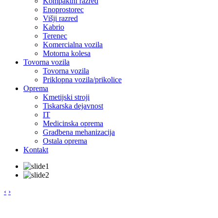
Kompaktni razred
Enoprostorec
Višji razred
Kabrio
Terenec
Komercialna vozila
Motorna kolesa
Tovorna vozila
Tovorna vozila
Priklopna vozila/prikolice
Oprema
Kmetijski stroji
Tiskarska dejavnost
IT
Medicinska oprema
Gradbena mehanizacija
Ostala oprema
Kontakt
‹
›