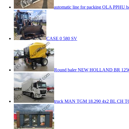
automatic line for packing OLA PPHU b
CASE 0 580 SV
Round baler NEW HOLLAND BR 125
truck MAN TGM 18.290 4x2 BL CH TG