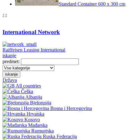
Standard Container 600 x 300 cm
‹
›
International Network
Raiffeisen Leasing International
iskanje
predmet:
iskanje
Država
All countries
Češka
Albanija
Bjelorusija
Bosna i Hercegovina
Hrvatska
Kosovo
Mađarska
Rumunjska
Ruska Federacija