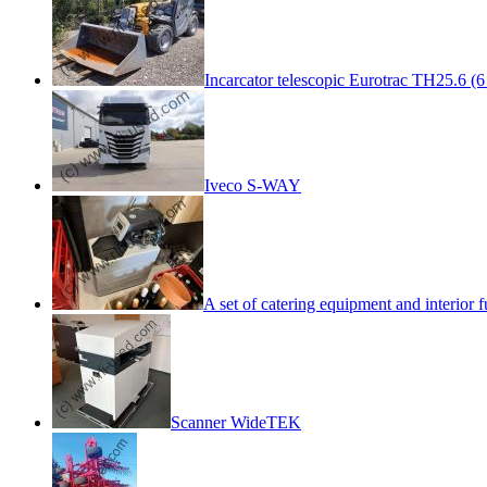
Incarcator telescopic Eurotrac TH25.6 (6
Iveco S-WAY
A set of catering equipment and interior f
Scanner WideTEK