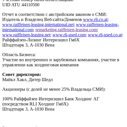
UID ATU 44110500
Отчет в соответствии с австрийским законом о СМИ:
Издатель и Владелец Веб-сайта/Доменов
www.rli.co.at
;
www.raiffeisen-leasing-international.net
;
www.raiffeisen-leasing-
international.com
;
remarketing.raiffeisen-leasing.com
;
www.raiffeisen-leasing.net
;
www.rli-used.com
;
www.rli-used.co.at
:
Райффайзен-Лизинг Интернэшнл ГмбХ
Штадтпарк 3, A-1030 Вена
Область Бизнеса:
Участие во внутренних и зарубежных компаниях, участие в
управлении как холдинговая компания
Совет директоров:
Майкл Хакл, Дитер Шедл
Акционеры (с долей не менее 25% Владельца СМИ):
100% Райффайзен Интернэшнл Банк Холдинг АГ
(посредством RLI Холдинг ГмбХ)
Штадтпарк 3, A-1030 Вена