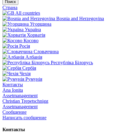
Поиск
Страна
All countries
Bosnia and Herzegovina
Угорщина
Україна
Хорватія
Косово
Росія
Словаччина
Албанія
Республіка Білорусь
Сербія
Чехія
Румунія
Контакты
Ana Ionita
Assetmanagement
Christian Trepetschnigg
Assetmanagement
Сообщение
Написать сообщение
Контакты