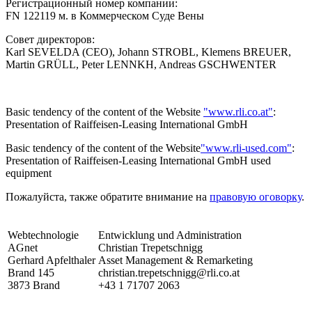
Регистрационный номер компании:
FN 122119 м. в Коммерческом Суде Вены
Совет директоров:
Karl SEVELDA (CEO), Johann STROBL, Klemens BREUER,
Martin GRÜLL, Peter LENNKH, Andreas GSCHWENTER
Basic tendency of the content of the Website
"www.rli.co.at"
:
Presentation of Raiffeisen-Leasing International GmbH
Basic tendency of the content of the Website
"www.rli-used.com"
:
Presentation of Raiffeisen-Leasing International GmbH used
equipment
Пожалуйста, также обратите внимание на
правовую оговорку
.
Webtechnologie
Entwicklung und Administration
AGnet
Christian Trepetschnigg
Gerhard Apfelthaler
Asset Management & Remarketing
Brand 145
christian.trepetschnigg@rli.co.at
3873 Brand
+43 1 71707 2063