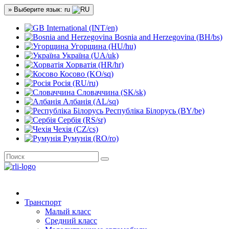
» Выберите язык: ru
International (INT/en)
Bosnia and Herzegovina (BH/bs)
Угорщина (HU/hu)
Україна (UA/uk)
Хорватія (HR/hr)
Косово (KO/sq)
Росія (RU/ru)
Словаччина (SK/sk)
Албанія (AL/sq)
Республіка Білорусь (BY/be)
Сербія (RS/sr)
Чехія (CZ/cs)
Румунія (RO/ro)
Транспорт
Малый класс
Средний класс