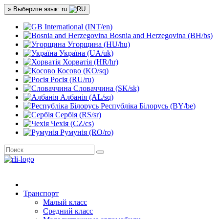
» Выберите язык: ru
International (INT/en)
Bosnia and Herzegovina (BH/bs)
Угорщина (HU/hu)
Україна (UA/uk)
Хорватія (HR/hr)
Косово (KO/sq)
Росія (RU/ru)
Словаччина (SK/sk)
Албанія (AL/sq)
Республіка Білорусь (BY/be)
Сербія (RS/sr)
Чехія (CZ/cs)
Румунія (RO/ro)
Транспорт
Малый класс
Средний класс