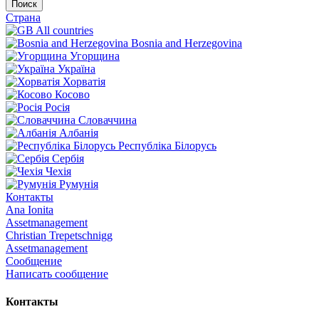
Поиск
Страна
All countries
Bosnia and Herzegovina
Угорщина
Україна
Хорватія
Косово
Росія
Словаччина
Албанія
Республіка Білорусь
Сербія
Чехія
Румунія
Контакты
Ana Ionita
Assetmanagement
Christian Trepetschnigg
Assetmanagement
Сообщение
Написать сообщение
Контакты