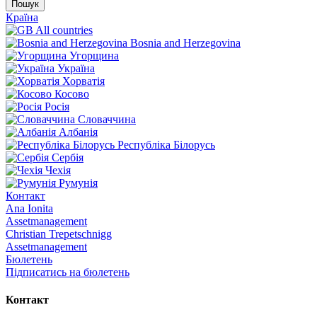
Пошук
Країна
All countries
Bosnia and Herzegovina
Угорщина
Україна
Хорватія
Косово
Росія
Словаччина
Албанія
Республіка Білорусь
Сербія
Чехія
Румунія
Контакт
Ana Ionita
Assetmanagement
Christian Trepetschnigg
Assetmanagement
Бюлетень
Підписатись на бюлетень
Контакт