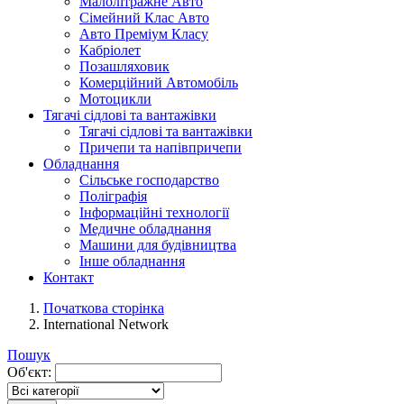
Малолітражне Авто
Сімейний Клас Авто
Авто Преміум Класу
Кабріолет
Позашляховик
Комерційний Автомобіль
Мотоцикли
Тягачі сідлові та вантажівки
Тягачі сідлові та вантажівки
Причепи та напівпричепи
Обладнання
Сільське господарство
Поліграфія
Інформаційні технології
Медичне обладнання
Машини для будівництва
Інше обладнання
Контакт
Початкова сторінка
International Network
Пошук
Об'єкт: