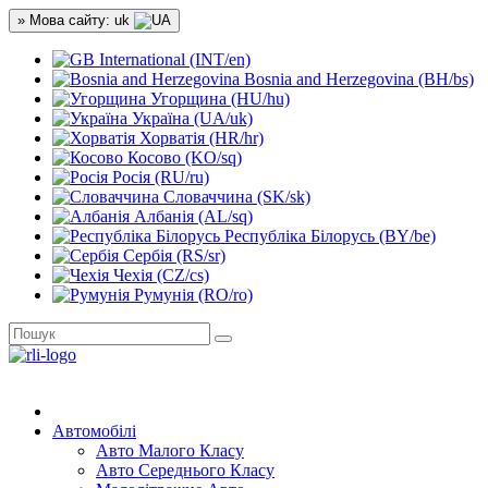
» Мова сайту: uk
International (INT/en)
Bosnia and Herzegovina (BH/bs)
Угорщина (HU/hu)
Україна (UA/uk)
Хорватія (HR/hr)
Косово (KO/sq)
Росія (RU/ru)
Словаччина (SK/sk)
Албанія (AL/sq)
Республіка Білорусь (BY/be)
Сербія (RS/sr)
Чехія (CZ/cs)
Румунія (RO/ro)
Автомобілі
Авто Малого Класу
Авто Середнього Класу