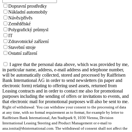
Dopravní prostředky
Nákladní automobily
Návěs/přívěs
Zemědělské
Polygrafický průmysl
IT
Zdravotnické zařízení
Stavební stroje
Ostatní zařízení
I agree that the personal data above, which was provided by me,
in particular name, address, e-mail address and telephone number,
will be automatically collected, stored and processed by Raiffeisen
Bank International AG in order to send newsletters (in paper and
electronic form) relating to offering used assets, returned from
Leasing contracts and in order to contact me also for promotional
purposes including the sending of offers or invitations to events, and
that electronic mail for promotional purposes will also be sent to me.
Right of withdrawal: You can withdraw your consent to the processing of data
at any time, with no formal requirement as to format, for example by letter to
Raiffeisen Bank International, Am Stadtpark 9, 1030 Vienna, Division
International Leasing Steering and Product Management or e-mail to
ana.ionita@rbinternational.com. The withdrawal of consent shall not affect the