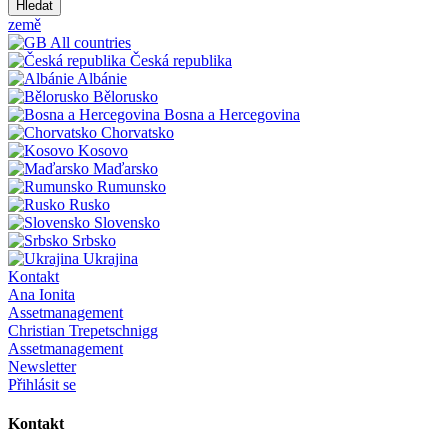
Hledat
země
All countries
Česká republika
Albánie
Bělorusko
Bosna a Hercegovina
Chorvatsko
Kosovo
Maďarsko
Rumunsko
Rusko
Slovensko
Srbsko
Ukrajina
Kontakt
Ana Ionita
Assetmanagement
Christian Trepetschnigg
Assetmanagement
Newsletter
Přihlásit se
Kontakt