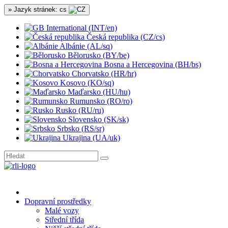
» Jazyk stránek: cs
International (INT/en)
Česká republika (CZ/cs)
Albánie (AL/sq)
Bělorusko (BY/be)
Bosna a Hercegovina (BH/bs)
Chorvatsko (HR/hr)
Kosovo (KO/sq)
Maďarsko (HU/hu)
Rumunsko (RO/ro)
Rusko (RU/ru)
Slovensko (SK/sk)
Srbsko (RS/sr)
Ukrajina (UA/uk)
Dopravní prostředky
Malé vozy
Střední třída