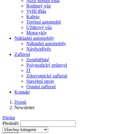
Nižší střední třída
Rodinný vůz
Vyšší třída
Kabrio
Terénní automobil
Užitkový vůz
Motocykly
Nákladní automobily
Nákladní automobily
Návěs/přívěs
Zařízení
Zemědělské
Polygrafický průmysl
IT
Zdravotnické zařízení
Stavební stroje
Ostatní zařízení
Kontakt
Domů
Newsletter
Hledat
Předmět: