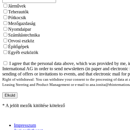
Járművek
Teherautók
Pótkocsik
Mezőgazdaság
Nyomdaipar
Számítástechnika
Orvosi eszköz
Építőgépek
Egyéb eszközök
I agree that the personal data above, which was provided by me, i
International AG in order to send newsletters (in paper and electronic 
sending of offers or invitations to events, and that electronic mail for
Right of withdrawal: You can withdraw your consent to the processing of data at a
Leasing Steering and Product Management or e-mail to ana.ionita@rbinternational.
Elküld
* A jelölt mezők kitöltése kötelező
Impresszum