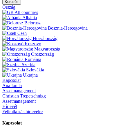
Keresés
Ország
All countries
Albánia
Belorusz
Bosznia-Hercegovina
Cseh
Horvátország
Koszovó
Magyarország
Oroszország
Románia
Szerbia
Szlovákia
Ukrajna
Kapcsolat
Ana Ionita
Assetmanagement
Christian Trepetschnigg
Assetmanagement
Hírlevél
Feliratkozás hírlevélre
Kapcsolat