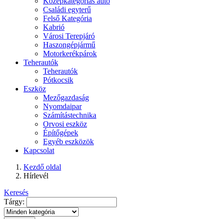
Középkategóriás autó
Családi egyterű
Felső Kategória
Kabrió
Városi Terepjáró
Haszongépjármű
Motorkerékpárok
Teherautók
Teherautók
Pótkocsik
Eszköz
Mezőgazdaság
Nyomdaipar
Számítástechnika
Orvosi eszköz
Építőgépek
Egyéb eszközök
Kapcsolat
Kezdő oldal
Hírlevél
Keresés
Tárgy: