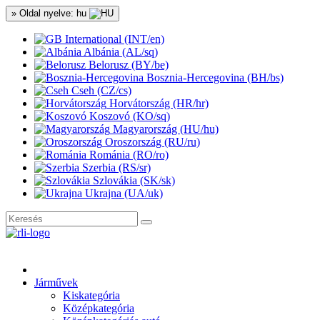
» Oldal nyelve: hu
International (INT/en)
Albánia (AL/sq)
Belorusz (BY/be)
Bosznia-Hercegovina (BH/bs)
Cseh (CZ/cs)
Horvátország (HR/hr)
Koszovó (KO/sq)
Magyarország (HU/hu)
Oroszország (RU/ru)
Románia (RO/ro)
Szerbia (RS/sr)
Szlovákia (SK/sk)
Ukrajna (UA/uk)
Járművek
Kiskategória
Középkategória