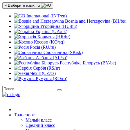
» Выберите язык: ru
International (INT/en)
Bosnia and Herzegovina (BH/bs)
Угорщина (HU/hu)
Україна (UA/uk)
Хорватія (HR/hr)
Косово (KO/sq)
Росія (RU/ru)
Словаччина (SK/sk)
Албанія (AL/sq)
Республіка Білорусь (BY/be)
Сербія (RS/sr)
Чехія (CZ/cs)
Румунія (RO/ro)
Транспорт
Малый класс
Средний класс