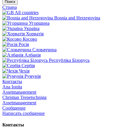
Поиск
Страна
All countries
Bosnia and Herzegovina
Угорщина
Україна
Хорватія
Косово
Росія
Словаччина
Албанія
Республіка Білорусь
Сербія
Чехія
Румунія
Контакты
Ana Ionita
Assetmanagement
Christian Trepetschnigg
Assetmanagement
Сообщение
Написать сообщение
Контакты