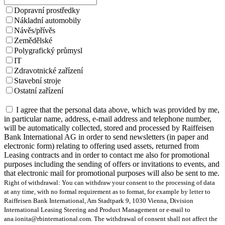
Dopravní prostředky
Nákladní automobily
Návěs/přívěs
Zemědělské
Polygrafický průmysl
IT
Zdravotnické zařízení
Stavební stroje
Ostatní zařízení
I agree that the personal data above, which was provided by me,
in particular name, address, e-mail address and telephone number,
will be automatically collected, stored and processed by Raiffeisen
Bank International AG in order to send newsletters (in paper and
electronic form) relating to offering used assets, returned from
Leasing contracts and in order to contact me also for promotional
purposes including the sending of offers or invitations to events, and
that electronic mail for promotional purposes will also be sent to me.
Right of withdrawal: You can withdraw your consent to the processing of data
at any time, with no formal requirement as to format, for example by letter to
Raiffeisen Bank International, Am Stadtpark 9, 1030 Vienna, Division
International Leasing Steering and Product Management or e-mail to
ana.ionita@rbinternational.com. The withdrawal of consent shall not affect the