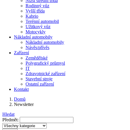
Nižší střední třída
Rodinný vůz
Vyšší třída
Kabrio
Terénní automobil
Užitkový vůz
Motocykly
Nákladní automobily
Nákladní automobily
Návěs/přívěs
Zařízení
Zemědělské
Polygrafický průmysl
IT
Zdravotnické zařízení
Stavební stroje
Ostatní zařízení
Kontakt
Domů
Newsletter
Hledat
Předmět: