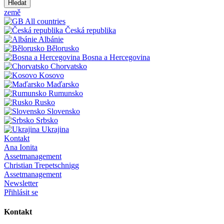
Hledat
země
All countries
Česká republika
Albánie
Bělorusko
Bosna a Hercegovina
Chorvatsko
Kosovo
Maďarsko
Rumunsko
Rusko
Slovensko
Srbsko
Ukrajina
Kontakt
Ana Ionita
Assetmanagement
Christian Trepetschnigg
Assetmanagement
Newsletter
Přihlásit se
Kontakt