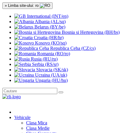
» Limba site-ului: ro
International (INT/en)
Albania (AL/sq)
Belarus (BY/be)
Bosnia si Hertegovina (BH/bs)
Croatia (HR/hr)
Kosovo (KO/sq)
Republica Ceha (CZ/cs)
Romania (RO/ro)
Rusia (RU/ru)
Serbia (RS/sr)
Slovacia (SK/sk)
Ucraina (UA/uk)
Ungaria (HU/hu)
Vehicule
Clasa Mica
Clasa Medie