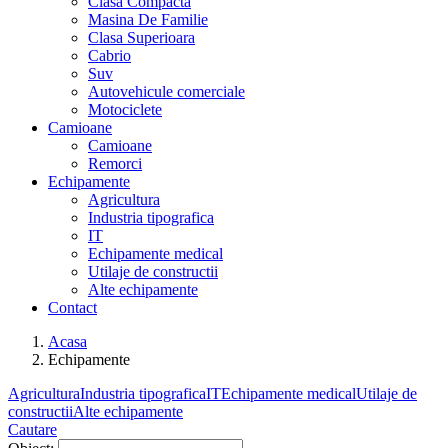
Clasa Compacta
Masina De Familie
Clasa Superioara
Cabrio
Suv
Autovehicule comerciale
Motociclete
Camioane
Camioane
Remorci
Echipamente
Agricultura
Industria tipografica
IT
Echipamente medical
Utilaje de constructii
Alte echipamente
Contact
Acasa
Echipamente
Agricultura
Industria tipografica
IT
Echipamente medical
Utilaje de
constructii
Alte echipamente
Cautare