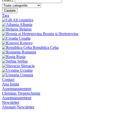
Obiect:
Cautare
Tara
All countries
Albania
Belarus
Bosnia si Hertegovina
Croatia
Kosovo
Republica Ceha
Romania
Rusia
Serbia
Slovacia
Ucraina
Ungaria
Contact
Ana Ionita
Assetmanagement
Christian Trepetschnigg
Assetmanagement
Newsletter
Abonare Newsletter