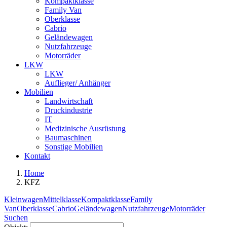
Kompaktklasse
Family Van
Oberklasse
Cabrio
Geländewagen
Nutzfahrzeuge
Motorräder
LKW
LKW
Auflieger/ Anhänger
Mobilien
Landwirtschaft
Druckindustrie
IT
Medizinische Ausrüstung
Baumaschinen
Sonstige Mobilien
Kontakt
Home
KFZ
Kleinwagen
Mittelklasse
Kompaktklasse
Family
Van
Oberklasse
Cabrio
Geländewagen
Nutzfahrzeuge
Motorräder
Suchen