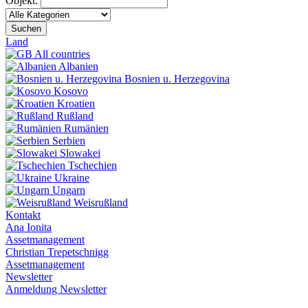
Objekt:
Suchen
Land
All countries
Albanien
Bosnien u. Herzegovina
Kosovo
Kroatien
Rußland
Rumänien
Serbien
Slowakei
Tschechien
Ukraine
Ungarn
Weisrußland
Kontakt
Ana Ionita
Assetmanagement
Christian Trepetschnigg
Assetmanagement
Newsletter
Anmeldung Newsletter