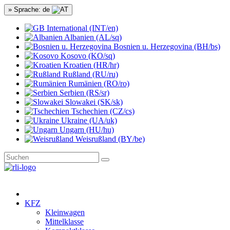
» Sprache: de
International (INT/en)
Albanien (AL/sq)
Bosnien u. Herzegovina (BH/bs)
Kosovo (KO/sq)
Kroatien (HR/hr)
Rußland (RU/ru)
Rumänien (RO/ro)
Serbien (RS/sr)
Slowakei (SK/sk)
Tschechien (CZ/cs)
Ukraine (UA/uk)
Ungarn (HU/hu)
Weisrußland (BY/be)
KFZ
Kleinwagen
Mittelklasse