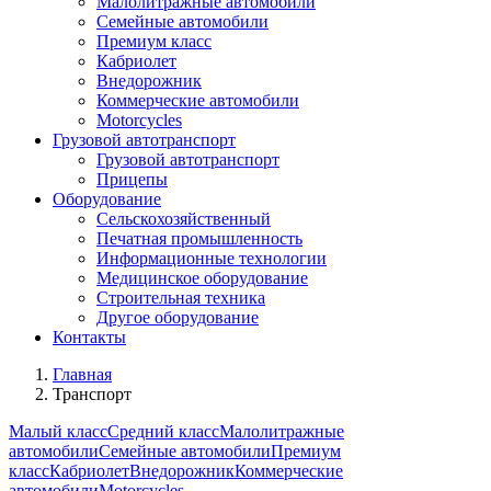
Малолитражные автомобили
Семейные автомобили
Премиум класс
Кабриолет
Внедорожник
Коммерческие автомобили
Motorcycles
Грузовой автотранспорт
Грузовой автотранспорт
Прицепы
Оборудование
Сельскохозяйственный
Печатная промышленность
Информационные технологии
Медицинское оборудование
Строительная техника
Другое оборудование
Контакты
Главная
Транспорт
Малый класс
Средний класс
Малолитражные
автомобили
Семейные автомобили
Премиум
класс
Кабриолет
Внедорожник
Коммерческие
автомобили
Motorcycles