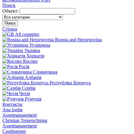
Поиск
Объект:
Поиск
Страна
All countries
Bosnia and Herzegovina
Угорщина
Україна
Хорватія
Косово
Росія
Словаччина
Албанія
Республіка Білорусь
Сербія
Чехія
Румунія
Контакты
Ana Ionita
Assetmanagement
Christian Trepetschnigg
Assetmanagement
Сообщение