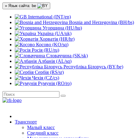
» Язык сайта: be
International (INT/en)
Bosnia and Herzegovina (BH/bs)
Угорщина (HU/hu)
Україна (UA/uk)
Хорватія (HR/hr)
Косово (KO/sq)
Росія (RU/ru)
Словаччина (SK/sk)
Албанія (AL/sq)
Республіка Білорусь (BY/be)
Сербія (RS/sr)
Чехія (CZ/cs)
Румунія (RO/ro)
Транспорт
Малый класс
Средний класс