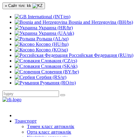
» Сайт тілі: kk
International (INT/en)
Bosnia and Herzegovina (BH/bs)
Украина (HR/hr)
Украина (UA/uk)
Рольша (AL/sq)
Косово (HU/hu)
Косово (KO/sq)
Российская Федерация (RU/ru)
Словакия (CZ/cs)
Словакия (SK/sk)
Словения (BY/be)
Сербия (RS/sr)
Румыния (RO/ro)
Транспорт
Төмен класс автокөлік
Орта класс автокөлік