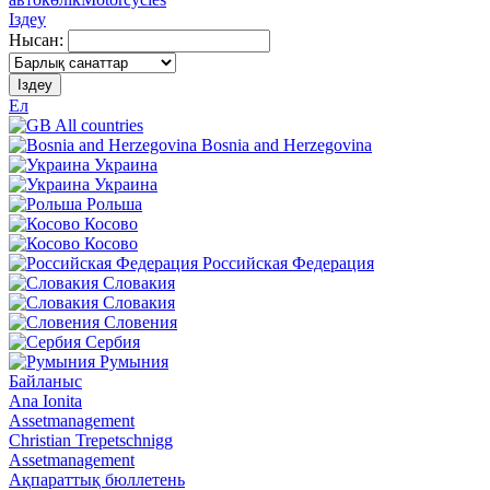
Іздеу
Нысан:
Іздеу
Ел
All countries
Bosnia and Herzegovina
Украина
Украина
Рольша
Косово
Косово
Российская Федерация
Словакия
Словакия
Словения
Сербия
Румыния
Байланыс
Ana Ionita
Assetmanagement
Christian Trepetschnigg
Assetmanagement
Ақпараттық бюллетень