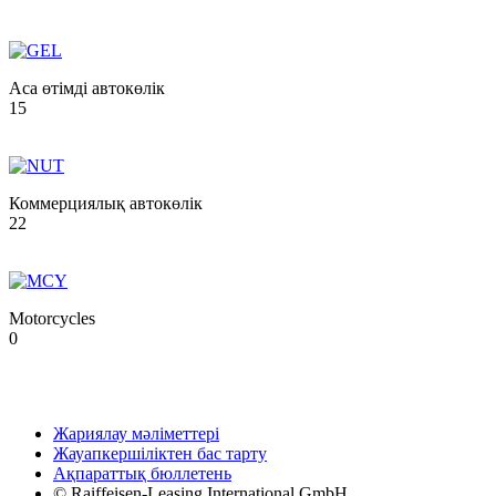
Аса өтімді автокөлік
15
Коммерциялық автокөлік
22
Motorcycles
0
Жариялау мәліметтері
Жауапкершіліктен бас тарту
Ақпараттық бюллетень
© Raiffeisen-Leasing International GmbH