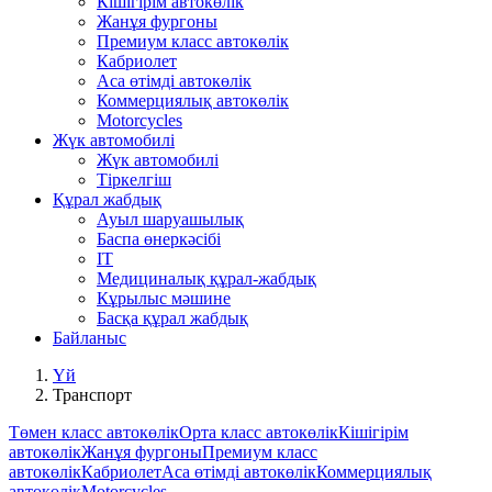
Кішігірім автокөлік
Жанұя фургоны
Премиум класс автокөлік
Кабриолет
Аса өтімді автокөлік
Коммерциялық автокөлік
Motorcycles
Жүк автомобилі
Жүк автомобилі
Тіркелгіш
Құрал жабдық
Ауыл шаруашылық
Баспа өнеркәсібі
IT
Медициналық құрал-жабдық
Кұрылыс мәшине
Басқа құрал жабдық
Байланыс
Үй
Транспорт
Төмен класс автокөлік
Орта класс автокөлік
Кішігірім
автокөлік
Жанұя фургоны
Премиум класс
автокөлік
Кабриолет
Аса өтімді автокөлік
Коммерциялық
автокөлік
Motorcycles