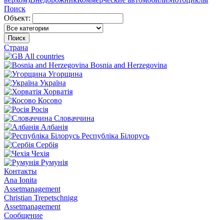
Поиск
Объект:
Поиск
Страна
All countries
Bosnia and Herzegovina
Угорщина
Україна
Хорватія
Косово
Росія
Словаччина
Албанія
Республіка Білорусь
Сербія
Чехія
Румунія
Контакты
Ana Ionita
Assetmanagement
Christian Trepetschnigg
Assetmanagement
Сообщение