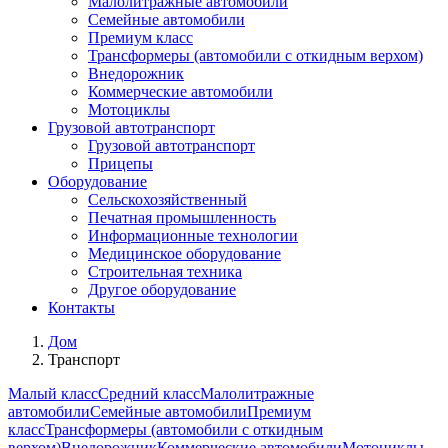
Малолитражные автомобили
Семейные автомобили
Премиум класс
Трансформеры (автомобили с откидным верхом)
Внедорожник
Коммерческие автомобили
Мотоциклы
Грузовой автотранспорт
Грузовой автотранспорт
Прицепы
Оборудование
Сельскохозяйственный
Печатная промышленность
Информационные технологии
Медицинское оборудование
Строительная техника
Другое оборудование
Контакты
Дом
Транспорт
Малый класс
Средний класс
Малолитражные
автомобили
Семейные автомобили
Премиум
класс
Трансформеры (автомобили с откидным
верхом)
Внедорожник
Коммерческие автомобили
Мотоциклы