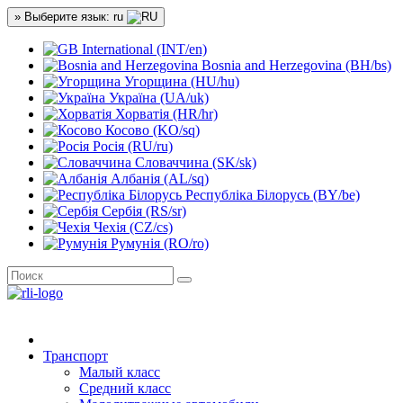
» Выберите язык: ru
International (INT/en)
Bosnia and Herzegovina (BH/bs)
Угорщина (HU/hu)
Україна (UA/uk)
Хорватія (HR/hr)
Косово (KO/sq)
Росія (RU/ru)
Словаччина (SK/sk)
Албанія (AL/sq)
Республіка Білорусь (BY/be)
Сербія (RS/sr)
Чехія (CZ/cs)
Румунія (RO/ro)
Транспорт
Малый класс
Средний класс