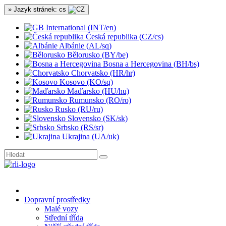
» Jazyk stránek: cs
International (INT/en)
Česká republika (CZ/cs)
Albánie (AL/sq)
Bělorusko (BY/be)
Bosna a Hercegovina (BH/bs)
Chorvatsko (HR/hr)
Kosovo (KO/sq)
Maďarsko (HU/hu)
Rumunsko (RO/ro)
Rusko (RU/ru)
Slovensko (SK/sk)
Srbsko (RS/sr)
Ukrajina (UA/uk)
Dopravní prostředky
Malé vozy
Střední třída