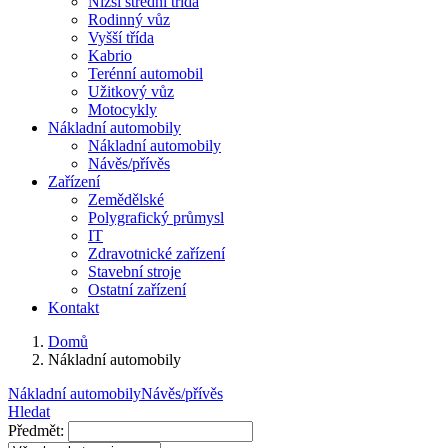
Nižší střední třída
Rodinný vůz
Vyšší třída
Kabrio
Terénní automobil
Užitkový vůz
Motocykly
Nákladní automobily
Nákladní automobily
Návěs/přívěs
Zařízení
Zemědělské
Polygrafický průmysl
IT
Zdravotnické zařízení
Stavební stroje
Ostatní zařízení
Kontakt
Domů
Nákladní automobily
Nákladní automobily
Návěs/přívěs
Hledat
Předmět: