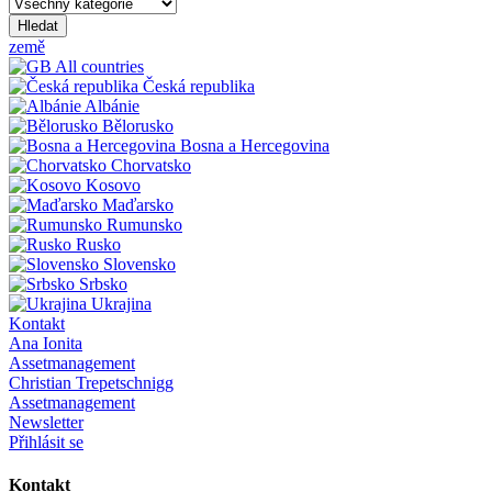
Hledat
země
All countries
Česká republika
Albánie
Bělorusko
Bosna a Hercegovina
Chorvatsko
Kosovo
Maďarsko
Rumunsko
Rusko
Slovensko
Srbsko
Ukrajina
Kontakt
Ana Ionita
Assetmanagement
Christian Trepetschnigg
Assetmanagement
Newsletter
Přihlásit se
Kontakt