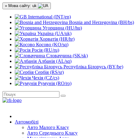
» Мова сайту: uk
International (INT/en)
Bosnia and Herzegovina (BH/bs)
Угорщина (HU/hu)
Україна (UA/uk)
Хорватія (HR/hr)
Косово (KO/sq)
Росія (RU/ru)
Словаччина (SK/sk)
Албанія (AL/sq)
Республіка Білорусь (BY/be)
Сербія (RS/sr)
Чехія (CZ/cs)
Румунія (RO/ro)
Автомобілі
Авто Малого Класу
Авто Середнього Класу