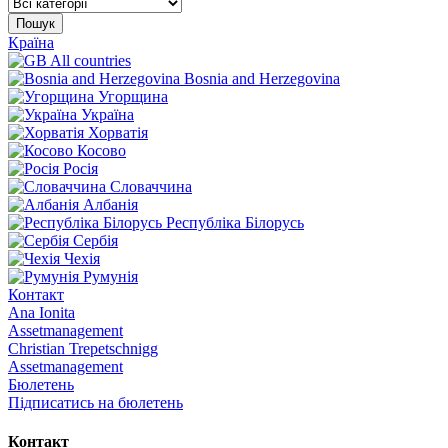
Пошук
Країна
All countries
Bosnia and Herzegovina
Угорщина
Україна
Хорватія
Косово
Росія
Словаччина
Албанія
Республіка Білорусь
Сербія
Чехія
Румунія
Контакт
Ana Ionita
Assetmanagement
Christian Trepetschnigg
Assetmanagement
Бюлетень
Підписатись на бюлетень
Контакт