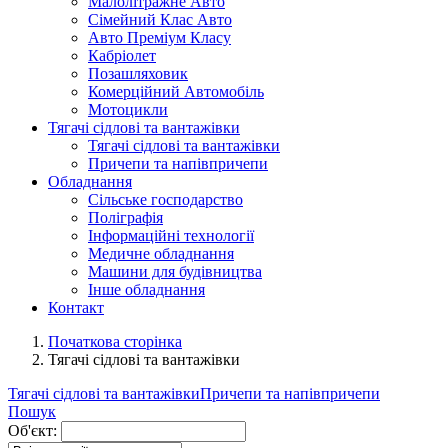
Малолітражне Авто
Сімейний Клас Авто
Авто Преміум Класу
Кабріолет
Позашляховик
Комерційний Автомобіль
Мотоцикли
Тягачі сідлові та вантажівки
Тягачі сідлові та вантажівки
Причепи та напівпричепи
Обладнання
Сільське господарство
Поліграфія
Інформаційні технології
Медичне обладнання
Машини для будівництва
Інше обладнання
Контакт
Початкова сторінка
Тягачі сідлові та вантажівки
Тягачі сідлові та вантажівки
Причепи та напівпричепи
Пошук
Об'єкт: