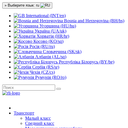
» Выберите язык: ru
International (INT/en)
Bosnia and Herzegovina (BH/bs)
Угорщина (HU/hu)
Україна (UA/uk)
Хорватія (HR/hr)
Косово (KO/sq)
Росія (RU/ru)
Словаччина (SK/sk)
Албанія (AL/sq)
Республіка Білорусь (BY/be)
Сербія (RS/sr)
Чехія (CZ/cs)
Румунія (RO/ro)
Транспорт
Малый класс
Средний класс