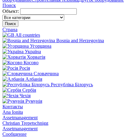
Поиск
Объект:
Поиск
Страна
All countries
Bosnia and Herzegovina
Угорщина
Україна
Хорватія
Косово
Росія
Словаччина
Албанія
Республіка Білорусь
Сербія
Чехія
Румунія
Контакты
Ana Ionita
Assetmanagement
Christian Trepetschnigg
Assetmanagement
Сообщение