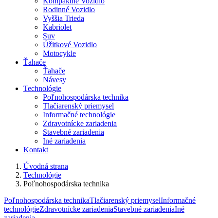
Kompaktné Vozidlo
Rodinné Vozidlo
Vyššia Trieda
Kabriolet
Suv
Úžitkové Vozidlo
Motocykle
Ťahače
Ťahače
Návesy
Technológie
Poľnohospodárska technika
Tlačiarenský priemysel
Informačné technológie
Zdravotnícke zariadenia
Stavebné zariadenia
Iné zariadenia
Kontakt
Úvodná strana
Technológie
Poľnohospodárska technika
Poľnohospodárska technika
Tlačiarenský priemysel
Informačné
technológie
Zdravotnícke zariadenia
Stavebné zariadenia
Iné
zariadenia