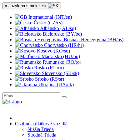
» Jazyk na stránke: sk
International (INT/en)
Česko (CZ/cs)
Albánsko (AL/sq)
Bielorusko (BY/be)
Bosna a Hercegovina (BH/bs)
Chorvátsko (HR/hr)
Kosovo (KO/sq)
Maďarsko (HU/hu)
Rumunsko (RO/ro)
Rusko (RU/ru)
Slovensko (SK/sk)
Srbsko (RS/sr)
Ukrajina (UA/uk)
Osobné a úžitkové vozidlá
Nižšia Trieda
Stredná Trieda