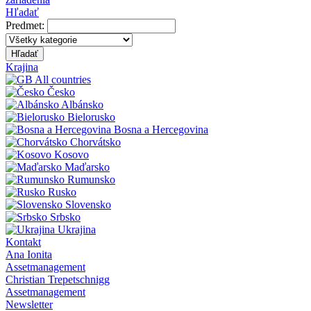
Hľadať
Predmet:
Hľadať
Krajina
All countries
Česko
Albánsko
Bielorusko
Bosna a Hercegovina
Chorvátsko
Kosovo
Maďarsko
Rumunsko
Rusko
Slovensko
Srbsko
Ukrajina
Kontakt
Ana Ionita
Assetmanagement
Christian Trepetschnigg
Assetmanagement
Newsletter