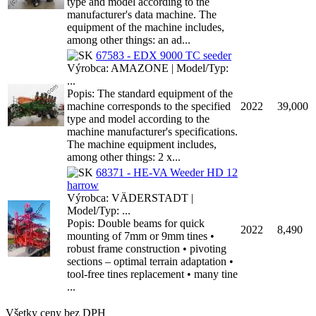
type and model according to the
manufacturer's data machine. The
equipment of the machine includes,
among other things: an ad...
67583 - EDX 9000 TC seeder
Výrobca: AMAZONE | Model/Typ:
...
Popis: The standard equipment of the
machine corresponds to the specified
2022
39,000
type and model according to the
machine manufacturer's specifications.
The machine equipment includes,
among other things: 2 x...
68371 - HE-VA Weeder HD 12
harrow
Výrobca: VÄDERSTADT |
Model/Typ: ...
Popis: Double beams for quick
2022
8,490
mounting of 7mm or 9mm tines •
robust frame construction • pivoting
sections – optimal terrain adaptation •
tool-free tines replacement • many tine
...
Všetky ceny bez DPH