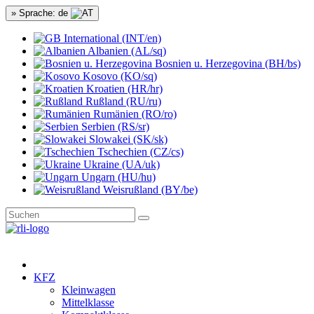
» Sprache: de
International (INT/en)
Albanien (AL/sq)
Bosnien u. Herzegovina (BH/bs)
Kosovo (KO/sq)
Kroatien (HR/hr)
Rußland (RU/ru)
Rumänien (RO/ro)
Serbien (RS/sr)
Slowakei (SK/sk)
Tschechien (CZ/cs)
Ukraine (UA/uk)
Ungarn (HU/hu)
Weisrußland (BY/be)
KFZ
Kleinwagen
Mittelklasse