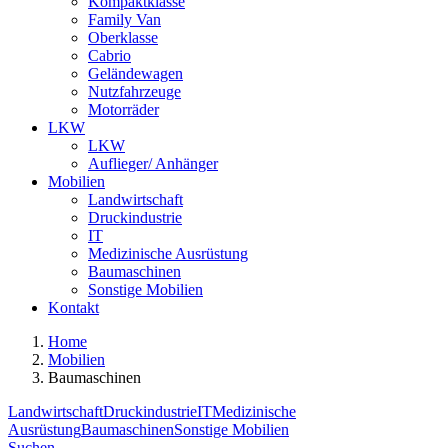
Kompaktklasse
Family Van
Oberklasse
Cabrio
Geländewagen
Nutzfahrzeuge
Motorräder
LKW
LKW
Auflieger/ Anhänger
Mobilien
Landwirtschaft
Druckindustrie
IT
Medizinische Ausrüstung
Baumaschinen
Sonstige Mobilien
Kontakt
Home
Mobilien
Baumaschinen
Landwirtschaft
Druckindustrie
IT
Medizinische
Ausrüstung
Baumaschinen
Sonstige Mobilien
Suchen