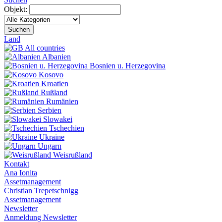
Objekt:
Suchen
Land
All countries
Albanien
Bosnien u. Herzegovina
Kosovo
Kroatien
Rußland
Rumänien
Serbien
Slowakei
Tschechien
Ukraine
Ungarn
Weisrußland
Kontakt
Ana Ionita
Assetmanagement
Christian Trepetschnigg
Assetmanagement
Newsletter
Anmeldung Newsletter