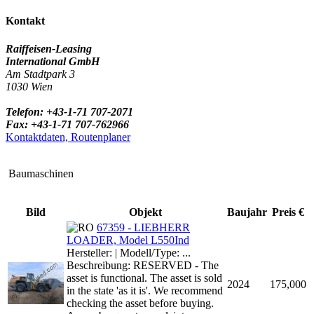
Kontakt
Raiffeisen-Leasing
International GmbH
Am Stadtpark 3
1030 Wien
Telefon: +43-1-71 707-2071
Fax: +43-1-71 707-762966
Kontaktdaten, Routenplaner
Baumaschinen
Bild
Objekt
Baujahr
Preis €
67359 - LIEBHERR
LOADER, Model L550Ind
Hersteller: | Modell/Type: ...
Beschreibung: RESERVED - The
asset is functional. The asset is sold
2024
175,000
in the state 'as it is'. We recommend
checking the asset before buying.