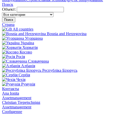
Поиск
Объект:
Поиск
Страна
All countries
Bosnia and Herzegovina
Угорщина
Україна
Хорватія
Косово
Росія
Словаччина
Албанія
Республіка Білорусь
Сербія
Чехія
Румунія
Контакты
Ana Ionita
Assetmanagement
Christian Trepetschnigg
Assetmanagement
Сообщение