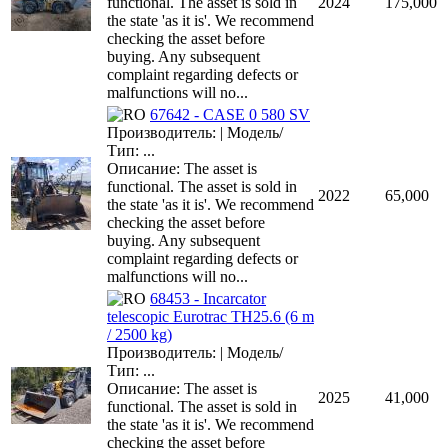
functional. The asset is sold in
2024
175,000
the state 'as it is'. We recommend
checking the asset before
buying. Any subsequent
complaint regarding defects or
malfunctions will no...
67642 - CASE 0 580 SV
Производитель: | Модель/
Тип: ...
Описание: The asset is
functional. The asset is sold in
2022
65,000
the state 'as it is'. We recommend
checking the asset before
buying. Any subsequent
complaint regarding defects or
malfunctions will no...
68453 - Incarcator
telescopic Eurotrac TH25.6 (6 m
/ 2500 kg)
Производитель: | Модель/
Тип: ...
Описание: The asset is
2025
41,000
functional. The asset is sold in
the state 'as it is'. We recommend
checking the asset before