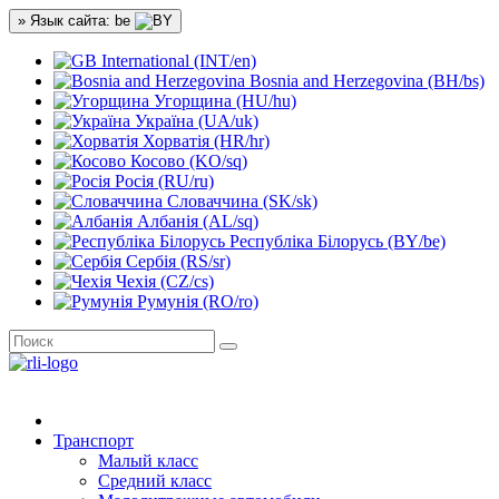
» Язык сайта: be
International (INT/en)
Bosnia and Herzegovina (BH/bs)
Угорщина (HU/hu)
Україна (UA/uk)
Хорватія (HR/hr)
Косово (KO/sq)
Росія (RU/ru)
Словаччина (SK/sk)
Албанія (AL/sq)
Республіка Білорусь (BY/be)
Сербія (RS/sr)
Чехія (CZ/cs)
Румунія (RO/ro)
Транспорт
Малый класс
Средний класс