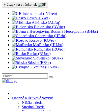
» Jazyk na stránke: sk
International (INT/en)
Česko (CZ/cs)
Albánsko (AL/sq)
Bielorusko (BY/be)
Bosna a Hercegovina (BH/bs)
Chorvátsko (HR/hr)
Kosovo (KO/sq)
Maďarsko (HU/hu)
Rumunsko (RO/ro)
Rusko (RU/ru)
Slovensko (SK/sk)
Srbsko (RS/sr)
Ukrajina (UA/uk)
Osobné a úžitkové vozidlá
Nižšia Trieda
Stredná Trieda