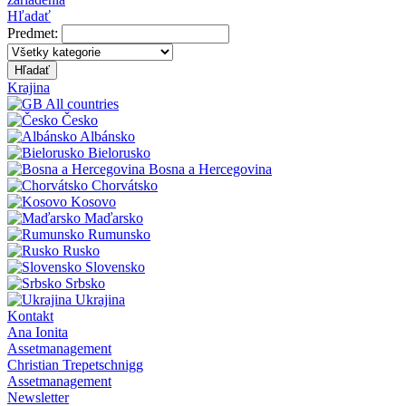
Hľadať
Predmet:
Hľadať
Krajina
All countries
Česko
Albánsko
Bielorusko
Bosna a Hercegovina
Chorvátsko
Kosovo
Maďarsko
Rumunsko
Rusko
Slovensko
Srbsko
Ukrajina
Kontakt
Ana Ionita
Assetmanagement
Christian Trepetschnigg
Assetmanagement
Newsletter