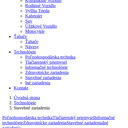
Kompaktné Vozidlo
Rodinné Vozidlo
Vyššia Trieda
Kabriolet
Suv
Úžitkové Vozidlo
Motocykle
Ťahače
Ťahače
Návesy
Technológie
Poľnohospodárska technika
Tlačiarenský priemysel
Informačné technológie
Zdravotnícke zariadenia
Stavebné zariadenia
Iné zariadenia
Kontakt
Úvodná strana
Technológie
Stavebné zariadenia
Poľnohospodárska technika
Tlačiarenský priemysel
Informačné
technológie
Zdravotnícke zariadenia
Stavebné zariadenia
Iné
zariadenia