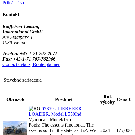
Prihlásiť sa
Kontakt
Raiffeisen-Leasing
International GmbH
Am Stadtpark 3
1030 Vienna
Telefón: +43-1-71 707-2071
Fax: +43-1-71 707-762966
Contact details, Route planner
Stavebné zariadenia
Rok
Obrázok
Predmet
Cena €
výroby
67359 - LIEBHERR
LOADER, Model L550Ind
Výrobca: | Model/Typ: ...
Popis: The asset is functional. The
asset is sold in the state 'as it is'. We
2024
175,000