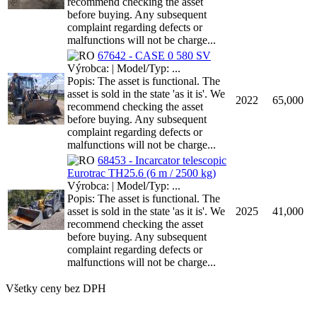
recommend checking the asset
before buying. Any subsequent
complaint regarding defects or
malfunctions will not be charge...
67642 - CASE 0 580 SV
Výrobca: | Model/Typ: ...
Popis: The asset is functional. The
asset is sold in the state 'as it is'. We
2022
65,000
recommend checking the asset
before buying. Any subsequent
complaint regarding defects or
malfunctions will not be charge...
68453 - Incarcator telescopic
Eurotrac TH25.6 (6 m / 2500 kg)
Výrobca: | Model/Typ: ...
Popis: The asset is functional. The
asset is sold in the state 'as it is'. We
2025
41,000
recommend checking the asset
before buying. Any subsequent
complaint regarding defects or
malfunctions will not be charge...
Všetky ceny bez DPH