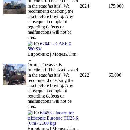
functional. The asset is sold
in the state 'as it is'. We
2024
175,000
recommend checking the
asset before buying. Any
subsequent complaint
regarding defects or
malfunctions will not be
cha...
67642 - CASE 0
580 SV
Виробник: | Модель/Тип:
...
Опис: The asset is
functional. The asset is sold
in the state 'as it is'. We
2022
65,000
recommend checking the
asset before buying. Any
subsequent complaint
regarding defects or
malfunctions will not be
cha...
68453 - Incarcator
telescopic Eurotrac TH25.6
(6 m / 2500 kg)
Виробник: | Модель/Тип: