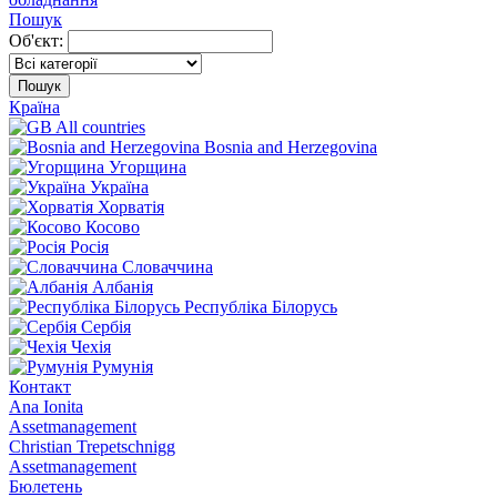
Пошук
Об'єкт:
Пошук
Країна
All countries
Bosnia and Herzegovina
Угорщина
Україна
Хорватія
Косово
Росія
Словаччина
Албанія
Республіка Білорусь
Сербія
Чехія
Румунія
Контакт
Ana Ionita
Assetmanagement
Christian Trepetschnigg
Assetmanagement
Бюлетень