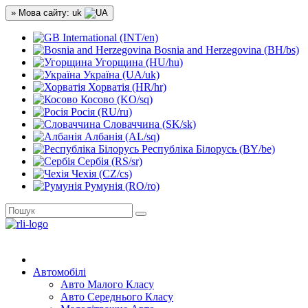
» Мова сайту: uk
International (INT/en)
Bosnia and Herzegovina (BH/bs)
Угорщина (HU/hu)
Україна (UA/uk)
Хорватія (HR/hr)
Косово (KO/sq)
Росія (RU/ru)
Словаччина (SK/sk)
Албанія (AL/sq)
Республіка Білорусь (BY/be)
Сербія (RS/sr)
Чехія (CZ/cs)
Румунія (RO/ro)
Автомобілі
Авто Малого Класу
Авто Середнього Класу