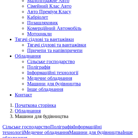
Малолітражне Авто
Сімейний Клас Авто
Авто Преміум Класу
Кабріолет
Позашляховик
Комерційний Автомобіль
Мотоцикли
Тягачі сідлові та вантажівки
Тягачі сідлові та вантажівки
Причепи та напівпричепи
Обладнання
Сільське господарство
Поліграфія
Інформаційні технології
Медичне обладнання
Машини для будівництва
Інше обладнання
Контакт
Початкова сторінка
Обладнання
Машини для будівництва
Сільське господарство
Поліграфія
Інформаційні
технології
Медичне обладнання
Машини для будівництва
Інше
обладнання