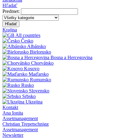
Hľadať
Predmet:
Hľadať
Krajina
All countries
Česko
Albánsko
Bielorusko
Bosna a Hercegovina
Chorvátsko
Kosovo
Maďarsko
Rumunsko
Rusko
Slovensko
Srbsko
Ukrajina
Kontakt
Ana Ionita
Assetmanagement
Christian Trepetschnigg
Assetmanagement
Newsletter