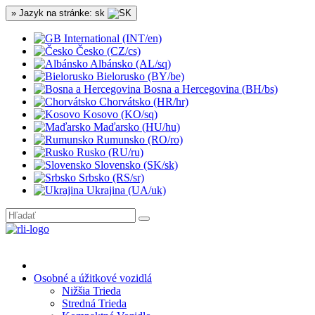
» Jazyk na stránke: sk
International (INT/en)
Česko (CZ/cs)
Albánsko (AL/sq)
Bielorusko (BY/be)
Bosna a Hercegovina (BH/bs)
Chorvátsko (HR/hr)
Kosovo (KO/sq)
Maďarsko (HU/hu)
Rumunsko (RO/ro)
Rusko (RU/ru)
Slovensko (SK/sk)
Srbsko (RS/sr)
Ukrajina (UA/uk)
Osobné a úžitkové vozidlá
Nižšia Trieda
Stredná Trieda