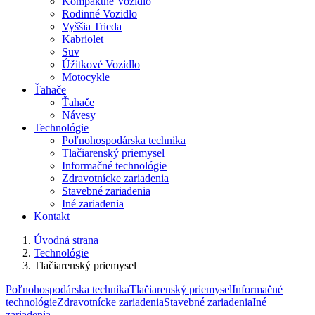
Kompaktné Vozidlo
Rodinné Vozidlo
Vyššia Trieda
Kabriolet
Suv
Úžitkové Vozidlo
Motocykle
Ťahače
Ťahače
Návesy
Technológie
Poľnohospodárska technika
Tlačiarenský priemysel
Informačné technológie
Zdravotnícke zariadenia
Stavebné zariadenia
Iné zariadenia
Kontakt
Úvodná strana
Technológie
Tlačiarenský priemysel
Poľnohospodárska technika
Tlačiarenský priemysel
Informačné
technológie
Zdravotnícke zariadenia
Stavebné zariadenia
Iné
zariadenia