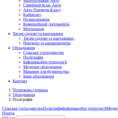
Малолітражне Авто
Сімейний Клас Авто
Авто Преміум Класу
Кабріолет
Позашляховик
Комерційний Автомобіль
Мотоцикли
Тягачі сідлові та вантажівки
Тягачі сідлові та вантажівки
Причепи та напівпричепи
Обладнання
Сільське господарство
Поліграфія
Інформаційні технології
Медичне обладнання
Машини для будівництва
Інше обладнання
Контакт
Початкова сторінка
Обладнання
Поліграфія
Сільське господарство
Поліграфія
Інформаційні технології
Медич
Пошук