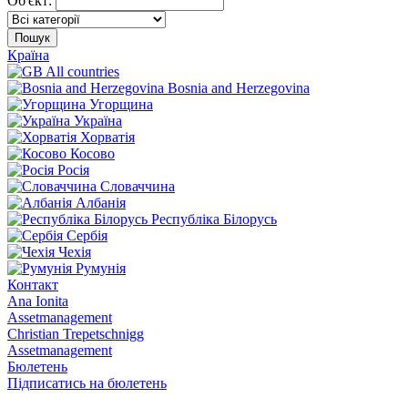
Об'єкт:
Пошук
Країна
All countries
Bosnia and Herzegovina
Угорщина
Україна
Хорватія
Косово
Росія
Словаччина
Албанія
Республіка Білорусь
Сербія
Чехія
Румунія
Контакт
Ana Ionita
Assetmanagement
Christian Trepetschnigg
Assetmanagement
Бюлетень
Підписатись на бюлетень