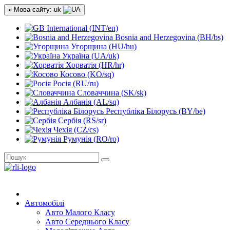
» Мова сайту: uk
International (INT/en)
Bosnia and Herzegovina (BH/bs)
Угорщина (HU/hu)
Україна (UA/uk)
Хорватія (HR/hr)
Косово (KO/sq)
Росія (RU/ru)
Словаччина (SK/sk)
Албанія (AL/sq)
Республіка Білорусь (BY/be)
Сербія (RS/sr)
Чехія (CZ/cs)
Румунія (RO/ro)
Автомобілі
Авто Малого Класу
Авто Середнього Класу