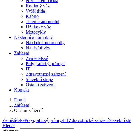
Nižší střední třída
Rodinný vůz
Vyšší třída
Kabrio
Terénní automobil
Užitkový vůz
Motocykly
Nákladní automobily
Nákladní automobily
Návěs/přívěs
Zařízení
Zemědělské
Polygrafický průmysl
IT
Zdravotnické zařízení
Stavební stroje
Ostatní zařízení
Kontakt
Domů
Zařízení
Ostatní zařízení
Zemědělské
Polygrafický průmysl
IT
Zdravotnické zařízení
Stavební str
Hledat