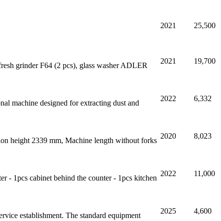
2021
25,500
2021
19,700
resh grinder F64 (2 pcs), glass washer ADLER
2022
6,332
ional machine designed for extracting dust and
2020
8,023
ction height 2339 mm, Machine length without forks
2022
11,000
ter - 1pcs cabinet behind the counter - 1pcs kitchen
2025
4,600
service establishment. The standard equipment