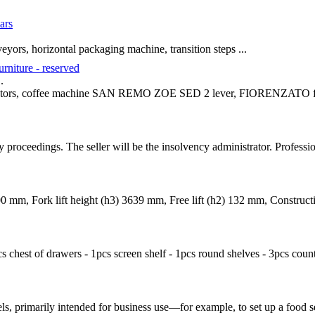
ars
eyors, horizontal packaging machine, transition steps ...
urniture - reserved
.
igerators, coffee machine SAN REMO ZOE SED 2 lever, FIORENZATO f
cy proceedings. The seller will be the insolvency administrator. Profess
500 mm, Fork lift height (h3) 3639 mm, Free lift (h2) 132 mm, Constru
pcs chest of drawers - 1pcs screen shelf - 1pcs round shelves - 3pcs coun
ls, primarily intended for business use—for example, to set up a food 