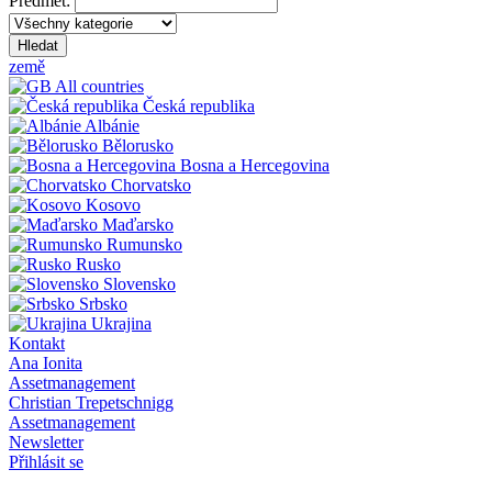
Předmět:
Hledat
země
All countries
Česká republika
Albánie
Bělorusko
Bosna a Hercegovina
Chorvatsko
Kosovo
Maďarsko
Rumunsko
Rusko
Slovensko
Srbsko
Ukrajina
Kontakt
Ana Ionita
Assetmanagement
Christian Trepetschnigg
Assetmanagement
Newsletter
Přihlásit se