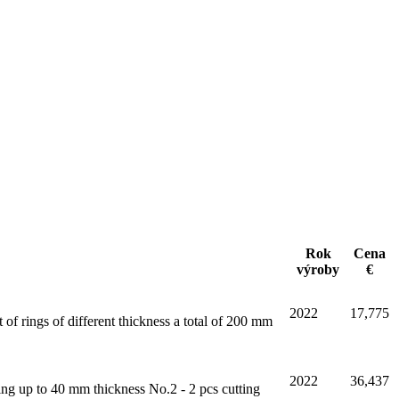
Rok
Cena
výroby
€
2022
17,775
 of rings of different thickness a total of 200 mm
2022
36,437
ting up to 40 mm thickness No.2 - 2 pcs cutting