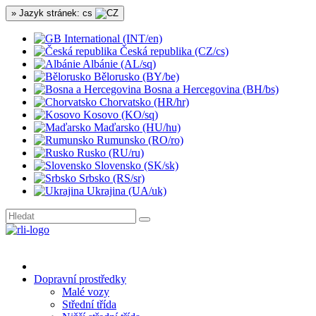
» Jazyk stránek: cs
International (INT/en)
Česká republika (CZ/cs)
Albánie (AL/sq)
Bělorusko (BY/be)
Bosna a Hercegovina (BH/bs)
Chorvatsko (HR/hr)
Kosovo (KO/sq)
Maďarsko (HU/hu)
Rumunsko (RO/ro)
Rusko (RU/ru)
Slovensko (SK/sk)
Srbsko (RS/sr)
Ukrajina (UA/uk)
Dopravní prostředky
Malé vozy
Střední třída