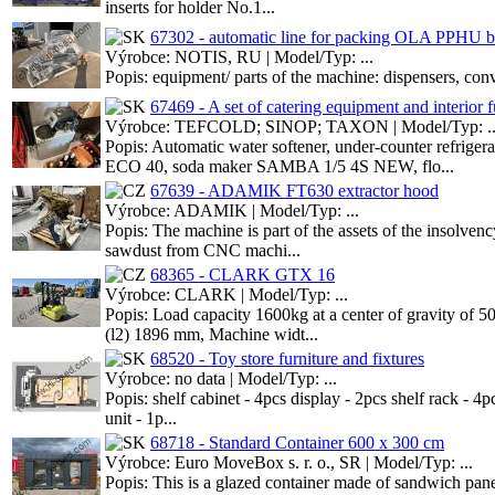
inserts for holder No.1...
67302 - automatic line for packing OLA PPHU b
Výrobce: NOTIS, RU | Model/Typ: ...
Popis: equipment/ parts of the machine: dispensers, conv
67469 - A set of catering equipment and interior f
Výrobce: TEFCOLD; SINOP; TAXON | Model/Typ: ..
Popis: Automatic water softener, under-counter refr
ECO 40, soda maker SAMBA 1/5 4S NEW, flo...
67639 - ADAMIK FT630 extractor hood
Výrobce: ADAMIK | Model/Typ: ...
Popis: The machine is part of the assets of the insolven
sawdust from CNC machi...
68365 - CLARK GTX 16
Výrobce: CLARK | Model/Typ: ...
Popis: Load capacity 1600kg at a center of gravity of 
(l2) 1896 mm, Machine widt...
68520 - Toy store furniture and fixtures
Výrobce: no data | Model/Typ: ...
Popis: shelf cabinet - 4pcs display - 2pcs shelf rack - 4
unit - 1p...
68718 - Standard Container 600 x 300 cm
Výrobce: Euro MoveBox s. r. o., SR | Model/Typ: ...
Popis: This is a glazed container made of sandwich pane