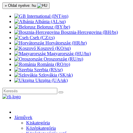
» Oldal nyelve: hu
International (INT/en)
Albánia (AL/sq)
Belorusz (BY/be)
Bosznia-Hercegovina (BH/bs)
Cseh (CZ/cs)
Horvátország (HR/hr)
Koszovó (KO/sq)
Magyarország (HU/hu)
Oroszország (RU/ru)
Románia (RO/ro)
Szerbia (RS/sr)
Szlovákia (SK/sk)
Ukrajna (UA/uk)
Járművek
Kiskategória
Középkategória