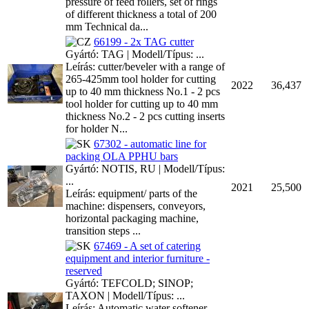
pressure of feed rollers, set of rings
of different thickness a total of 200
mm Technical da...
66199 - 2x TAG cutter
Gyártó: TAG | Modell/Típus: ...
Leírás: cutter/beveler with a range of
265-425mm tool holder for cutting
2022
36,437
up to 40 mm thickness No.1 - 2 pcs
tool holder for cutting up to 40 mm
thickness No.2 - 2 pcs cutting inserts
for holder N...
67302 - automatic line for
packing OLA PPHU bars
Gyártó: NOTIS, RU | Modell/Típus:
...
2021
25,500
Leírás: equipment/ parts of the
machine: dispensers, conveyors,
horizontal packaging machine,
transition steps ...
67469 - A set of catering
equipment and interior furniture -
reserved
Gyártó: TEFCOLD; SINOP;
TAXON | Modell/Típus: ...
Leírás: Automatic water softener,