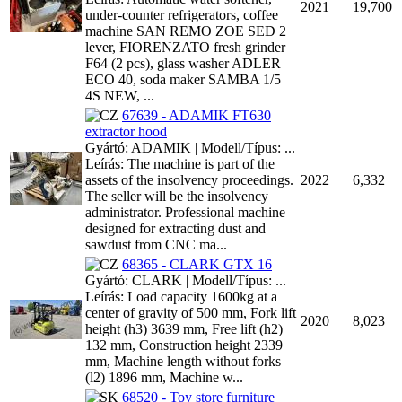
2021
19,700
under-counter refrigerators, coffee
machine SAN REMO ZOE SED 2
lever, FIORENZATO fresh grinder
F64 (2 pcs), glass washer ADLER
ECO 40, soda maker SAMBA 1/5
4S NEW, ...
67639 - ADAMIK FT630
extractor hood
Gyártó: ADAMIK | Modell/Típus: ...
Leírás: The machine is part of the
assets of the insolvency proceedings.
2022
6,332
The seller will be the insolvency
administrator. Professional machine
designed for extracting dust and
sawdust from CNC ma...
68365 - CLARK GTX 16
Gyártó: CLARK | Modell/Típus: ...
Leírás: Load capacity 1600kg at a
center of gravity of 500 mm, Fork lift
2020
8,023
height (h3) 3639 mm, Free lift (h2)
132 mm, Construction height 2339
mm, Machine length without forks
(l2) 1896 mm, Machine w...
68520 - Toy store furniture