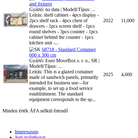
and fixtures
Gyártó: no data | Modell/Típus: ...
Leírás: shelf cabinet - 4pcs display -
2pcs shelf rack - 4pcs chest of
2022
11,000
drawers - 1pcs screen shelf - 1pcs
round shelves - 3pcs counter - 1pcs
cabinet behind the counter - 1pcs
kitchen unit -...
68718 - Standard Container
600 x 300 cm
Gyártó: Euro MoveBox s. r. o., SR |
Modell/Típus: ...
Leírás: This is a glazed container
2025
4,600
made of sandwich panels, primarily
intended for business use—for
example, to set up a food service
establishment. The standard
equipment corresponds to the sp...
Minden érték ÁFA nélkül értendő
Impresszum
Jogi nyilatkozat