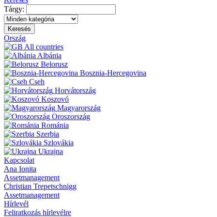
Tárgy:
Keresés
Ország
All countries
Albánia
Belorusz
Bosznia-Hercegovina
Cseh
Horvátország
Koszovó
Magyarország
Oroszország
Románia
Szerbia
Szlovákia
Ukrajna
Kapcsolat
Ana Ionita
Assetmanagement
Christian Trepetschnigg
Assetmanagement
Hírlevél
Feliratkozás hírlevélre