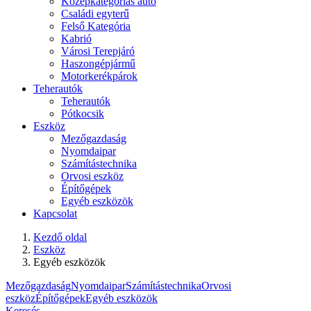
Középkategóriás autó
Családi egyterű
Felső Kategória
Kabrió
Városi Terepjáró
Haszongépjármű
Motorkerékpárok
Teherautók
Teherautók
Pótkocsik
Eszköz
Mezőgazdaság
Nyomdaipar
Számítástechnika
Orvosi eszköz
Építőgépek
Egyéb eszközök
Kapcsolat
Kezdő oldal
Eszköz
Egyéb eszközök
Mezőgazdaság
Nyomdaipar
Számítástechnika
Orvosi
eszköz
Építőgépek
Egyéb eszközök
Keresés