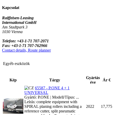
Kapcsolat
Raiffeisen-Leasing
International GmbH
Am Stadtpark 3
1030 Vienna
Telefon: +43-1-71 707-2071
Fax: +43-1-71 707-762966
Contact details, Route planner
Egyéb eszközök
Gyártás
Kép
Tárgy
Ár €
éve
65587 - P.ONE 4 + 1
UNIVERSAL
Gyártó: P.ONE | Modell/Típus: ...
Leírás: complete equipment with
SPIRAL planing rollers including a
2022
17,775
reference cutter, split pneumatic