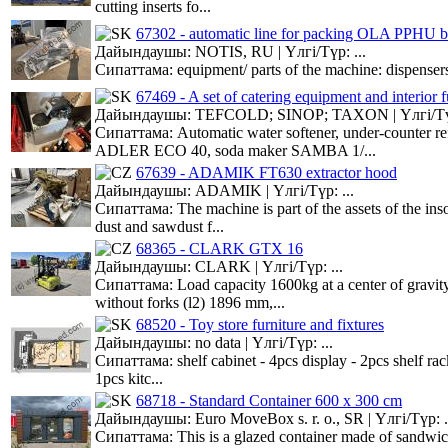
cutting inserts fo...
67302 - automatic line for packing OLA PPHU b
Дайындаушы: NOTIS, RU | Үлгі/Түр: ...
Сипаттама: equipment/ parts of the machine: dispensers,
67469 - A set of catering equipment and interior f
Дайындаушы: TEFCOLD; SINOP; TAXON | Үлгі/Түр
Сипаттама: Automatic water softener, under-counter 
ADLER ECO 40, soda maker SAMBA 1/...
67639 - ADAMIK FT630 extractor hood
Дайындаушы: ADAMIK | Үлгі/Түр: ...
Сипаттама: The machine is part of the assets of the inso
dust and sawdust f...
68365 - CLARK GTX 16
Дайындаушы: CLARK | Үлгі/Түр: ...
Сипаттама: Load capacity 1600kg at a center of gravit
without forks (l2) 1896 mm,...
68520 - Toy store furniture and fixtures
Дайындаушы: no data | Үлгі/Түр: ...
Сипаттама: shelf cabinet - 4pcs display - 2pcs shelf rac
1pcs kitc...
68718 - Standard Container 600 x 300 cm
Дайындаушы: Euro MoveBox s. r. o., SR | Үлгі/Түр: .
Сипаттама: This is a glazed container made of sandwich