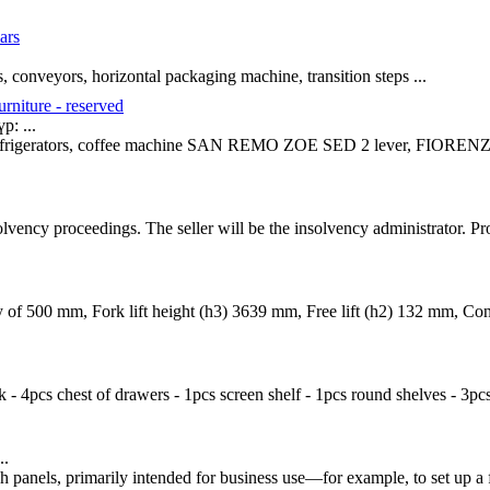
ars
 conveyors, horizontal packaging machine, transition steps ...
urniture - reserved
: ...
refrigerators, coffee machine SAN REMO ZOE SED 2 lever, FIORENZAT
lvency proceedings. The seller will be the insolvency administrator. Pr
y of 500 mm, Fork lift height (h3) 3639 mm, Free lift (h2) 132 mm, Co
k - 4pcs chest of drawers - 1pcs screen shelf - 1pcs round shelves - 3pc
..
 panels, primarily intended for business use—for example, to set up a 