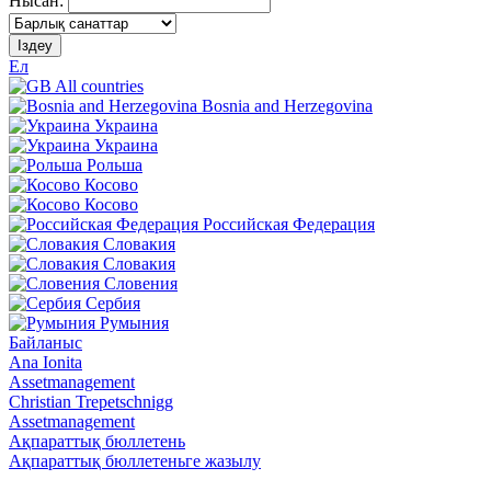
Нысан:
Іздеу
Ел
All countries
Bosnia and Herzegovina
Украина
Украина
Рольша
Косово
Косово
Российская Федерация
Словакия
Словакия
Словения
Сербия
Румыния
Байланыс
Ana Ionita
Assetmanagement
Christian Trepetschnigg
Assetmanagement
Ақпараттық бюллетень
Ақпараттық бюллетеньге жазылу