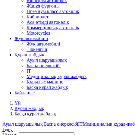
Кішігірім автокөлік
Жанұя фургоны
Премиум класс автокөлік
Кабриолет
Аса өтімді автокөлік
Коммерциялық автокөлік
Motorcycles
Жүк автомобилі
Жүк автомобилі
Тіркелгіш
Құрал жабдық
Ауыл шаруашылық
Баспа өнеркәсібі
IT
Медициналық құрал-жабдық
Кұрылыс мәшине
Басқа құрал жабдық
Байланыс
Үй
Құрал жабдық
Басқа құрал жабдық
Ауыл шаруашылық
Баспа өнеркәсібі
IT
Медициналық құрал-жа
Іздеу