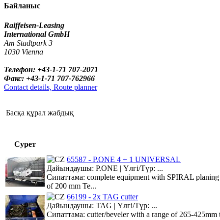
Байланыс
Raiffeisen-Leasing
International GmbH
Am Stadtpark 3
1030 Vienna
Телефон: +43-1-71 707-2071
Факс: +43-1-71 707-762966
Contact details, Route planner
Басқа құрал жабдық
Сурет
65587 - P.ONE 4 + 1 UNIVERSAL
Дайындаушы: P.ONE | Үлгі/Түр: ...
Сипаттама: complete equipment with SPIRAL planing roller
of 200 mm Te...
66199 - 2x TAG cutter
Дайындаушы: TAG | Үлгі/Түр: ...
Сипаттама: cutter/beveler with a range of 265-425mm to