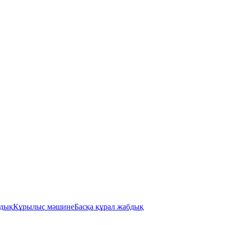
бдық
Кұрылыс мәшине
Басқа құрал жабдық