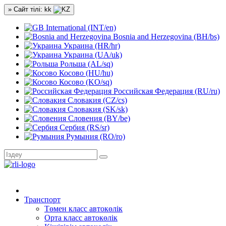
» Сайт тілі: kk
International (INT/en)
Bosnia and Herzegovina (BH/bs)
Украина (HR/hr)
Украина (UA/uk)
Рольша (AL/sq)
Косово (HU/hu)
Косово (KO/sq)
Российская Федерация (RU/ru)
Словакия (CZ/cs)
Словакия (SK/sk)
Словения (BY/be)
Сербия (RS/sr)
Румыния (RO/ro)
Транспорт
Төмен класс автокөлік
Орта класс автокөлік