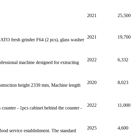
2021
25,500
2021
19,700
O fresh grinder F64 (2 pcs), glass washer
2022
6,332
ofessional machine designed for extracting
2020
8,023
nstruction height 2339 mm, Machine length
2022
11,000
s counter - 1pcs cabinet behind the counter -
2025
4,600
food service establishment. The standard