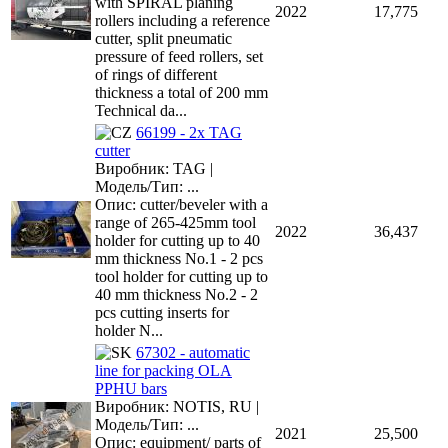
with SPIRAL planing
2022
17,775
rollers including a reference
cutter, split pneumatic
pressure of feed rollers, set
of rings of different
thickness a total of 200 mm
Technical da...
66199 - 2x TAG
cutter
Виробник: TAG |
Модель/Тип: ...
Опис: cutter/beveler with a
range of 265-425mm tool
2022
36,437
holder for cutting up to 40
mm thickness No.1 - 2 pcs
tool holder for cutting up to
40 mm thickness No.2 - 2
pcs cutting inserts for
holder N...
67302 - automatic
line for packing OLA
PPHU bars
Виробник: NOTIS, RU |
Модель/Тип: ...
2021
25,500
Опис: equipment/ parts of