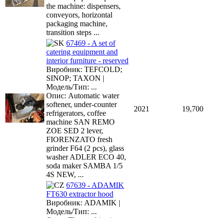
the machine: dispensers,
conveyors, horizontal
packaging machine,
transition steps ...
67469 - A set of
catering equipment and
interior furniture - reserved
Виробник: TEFCOLD;
SINOP; TAXON |
Модель/Тип: ...
Опис: Automatic water
softener, under-counter
2021
19,700
refrigerators, coffee
machine SAN REMO
ZOE SED 2 lever,
FIORENZATO fresh
grinder F64 (2 pcs), glass
washer ADLER ECO 40,
soda maker SAMBA 1/5
4S NEW, ...
67639 - ADAMIK
FT630 extractor hood
Виробник: ADAMIK |
Модель/Тип: ...