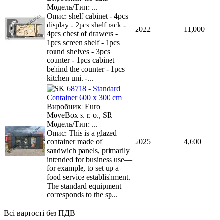
Модель/Тип: ...
Опис: shelf cabinet - 4pcs
display - 2pcs shelf rack -
2022
11,000
4pcs chest of drawers -
1pcs screen shelf - 1pcs
round shelves - 3pcs
counter - 1pcs cabinet
behind the counter - 1pcs
kitchen unit -...
68718 - Standard
Container 600 x 300 cm
Виробник: Euro
MoveBox s. r. o., SR |
Модель/Тип: ...
Опис: This is a glazed
container made of
2025
4,600
sandwich panels, primarily
intended for business use—
for example, to set up a
food service establishment.
The standard equipment
corresponds to the sp...
Всі вартості без ПДВ