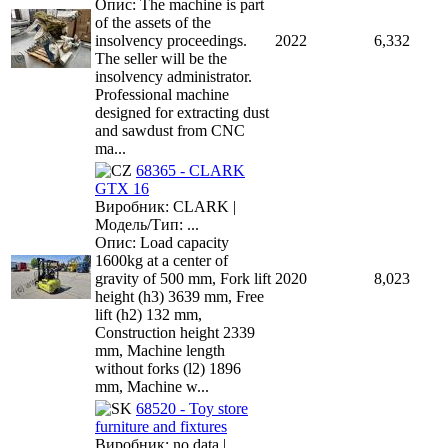
Опис: The machine is part
of the assets of the
insolvency proceedings.
2022
6,332
The seller will be the
insolvency administrator.
Professional machine
designed for extracting dust
and sawdust from CNC
ma...
68365 - CLARK
GTX 16
Виробник: CLARK |
Модель/Тип: ...
Опис: Load capacity
1600kg at a center of
gravity of 500 mm, Fork lift
2020
8,023
height (h3) 3639 mm, Free
lift (h2) 132 mm,
Construction height 2339
mm, Machine length
without forks (l2) 1896
mm, Machine w...
68520 - Toy store
furniture and fixtures
Виробник: no data |