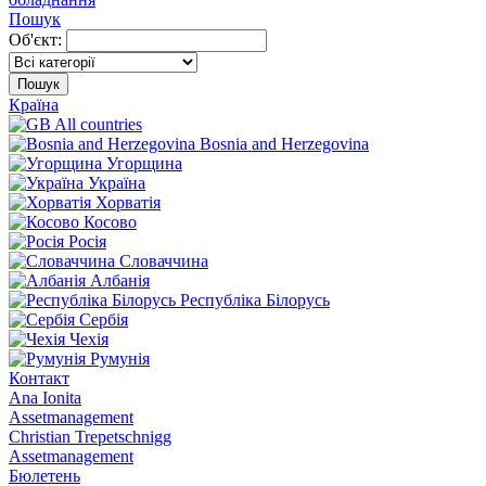
Пошук
Об'єкт:
Пошук
Країна
All countries
Bosnia and Herzegovina
Угорщина
Україна
Хорватія
Косово
Росія
Словаччина
Албанія
Республіка Білорусь
Сербія
Чехія
Румунія
Контакт
Ana Ionita
Assetmanagement
Christian Trepetschnigg
Assetmanagement
Бюлетень