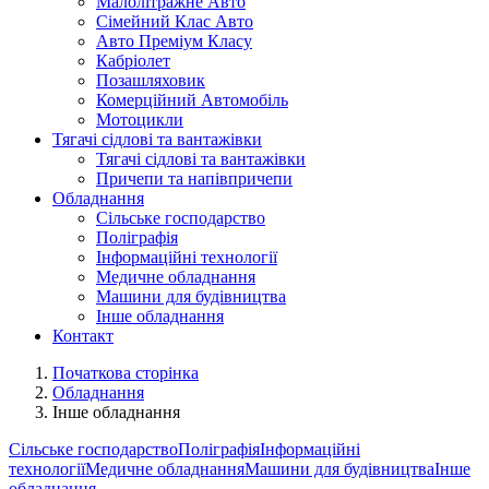
Малолітражне Авто
Сімейний Клас Авто
Авто Преміум Класу
Кабріолет
Позашляховик
Комерційний Автомобіль
Мотоцикли
Тягачі сідлові та вантажівки
Тягачі сідлові та вантажівки
Причепи та напівпричепи
Обладнання
Сільське господарство
Поліграфія
Інформаційні технології
Медичне обладнання
Машини для будівництва
Інше обладнання
Контакт
Початкова сторінка
Обладнання
Інше обладнання
Сільське господарство
Поліграфія
Інформаційні
технології
Медичне обладнання
Машини для будівництва
Інше
обладнання