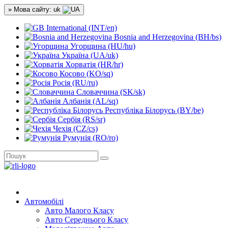
» Мова сайту: uk
International (INT/en)
Bosnia and Herzegovina (BH/bs)
Угорщина (HU/hu)
Україна (UA/uk)
Хорватія (HR/hr)
Косово (KO/sq)
Росія (RU/ru)
Словаччина (SK/sk)
Албанія (AL/sq)
Республіка Білорусь (BY/be)
Сербія (RS/sr)
Чехія (CZ/cs)
Румунія (RO/ro)
Автомобілі
Авто Малого Класу
Авто Середнього Класу