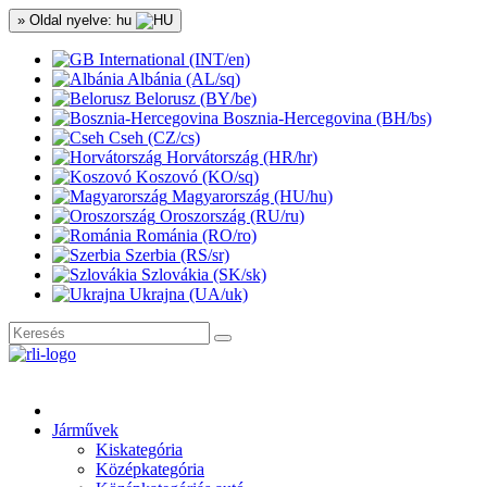
» Oldal nyelve: hu
International (INT/en)
Albánia (AL/sq)
Belorusz (BY/be)
Bosznia-Hercegovina (BH/bs)
Cseh (CZ/cs)
Horvátország (HR/hr)
Koszovó (KO/sq)
Magyarország (HU/hu)
Oroszország (RU/ru)
Románia (RO/ro)
Szerbia (RS/sr)
Szlovákia (SK/sk)
Ukrajna (UA/uk)
Járművek
Kiskategória
Középkategória