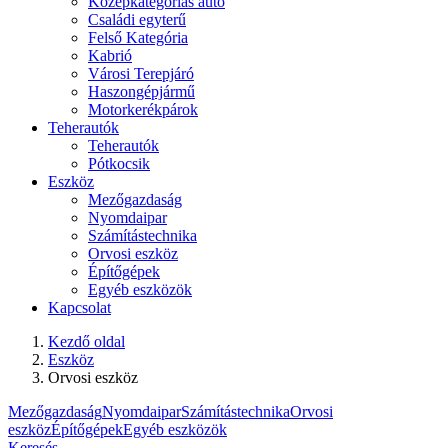
Középkategóriás autó
Családi egyterű
Felső Kategória
Kabrió
Városi Terepjáró
Haszongépjármű
Motorkerékpárok
Teherautók
Teherautók
Pótkocsik
Eszköz
Mezőgazdaság
Nyomdaipar
Számítástechnika
Orvosi eszköz
Építőgépek
Egyéb eszközök
Kapcsolat
Kezdő oldal
Eszköz
Orvosi eszköz
Mezőgazdaság
Nyomdaipar
Számítástechnika
Orvosi
eszköz
Építőgépek
Egyéb eszközök
Keresés