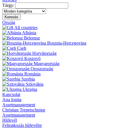
Tárgy:
Keresés
Ország
All countries
Albánia
Belorusz
Bosznia-Hercegovina
Cseh
Horvátország
Koszovó
Magyarország
Oroszország
Románia
Szerbia
Szlovákia
Ukrajna
Kapcsolat
Ana Ionita
Assetmanagement
Christian Trepetschnigg
Assetmanagement
Hírlevél
Feliratkozás hírlevélre