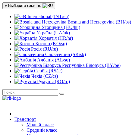
» Выберите язык: ru
International (INT/en)
Bosnia and Herzegovina (BH/bs)
Угорщина (HU/hu)
Україна (UA/uk)
Хорватія (HR/hr)
Косово (KO/sq)
Росія (RU/ru)
Словаччина (SK/sk)
Албанія (AL/sq)
Республіка Білорусь (BY/be)
Сербія (RS/sr)
Чехія (CZ/cs)
Румунія (RO/ro)
Транспорт
Малый класс
Средний класс