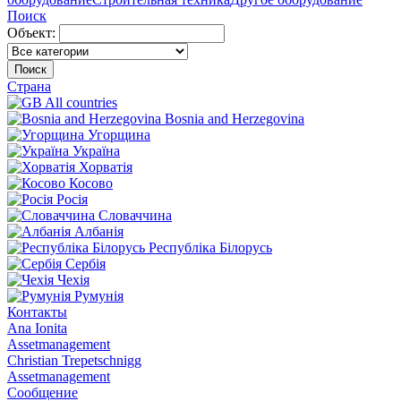
Поиск
Объект:
Поиск
Страна
All countries
Bosnia and Herzegovina
Угорщина
Україна
Хорватія
Косово
Росія
Словаччина
Албанія
Республіка Білорусь
Сербія
Чехія
Румунія
Контакты
Ana Ionita
Assetmanagement
Christian Trepetschnigg
Assetmanagement
Сообщение