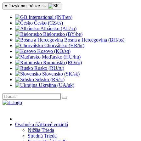
» Jazyk na stránke: sk
International (INT/en)
Česko (CZ/cs)
Albánsko (AL/sq)
Bielorusko (BY/be)
Bosna a Hercegovina (BH/bs)
Chorvátsko (HR/hr)
Kosovo (KO/sq)
Maďarsko (HU/hu)
Rumunsko (RO/ro)
Rusko (RU/ru)
Slovensko (SK/sk)
Srbsko (RS/sr)
Ukrajina (UA/uk)
Osobné a úžitkové vozidlá
Nižšia Trieda
Stredná Trieda