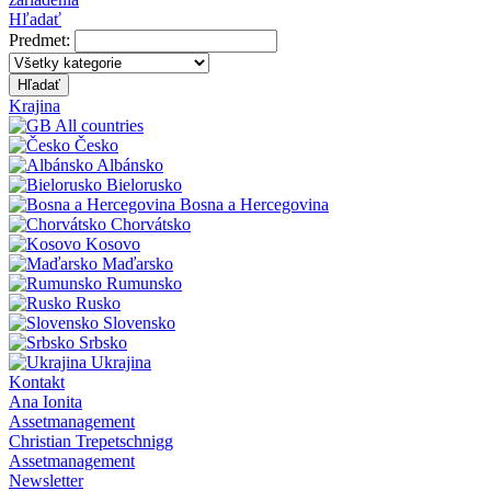
Hľadať
Predmet:
Hľadať
Krajina
All countries
Česko
Albánsko
Bielorusko
Bosna a Hercegovina
Chorvátsko
Kosovo
Maďarsko
Rumunsko
Rusko
Slovensko
Srbsko
Ukrajina
Kontakt
Ana Ionita
Assetmanagement
Christian Trepetschnigg
Assetmanagement
Newsletter