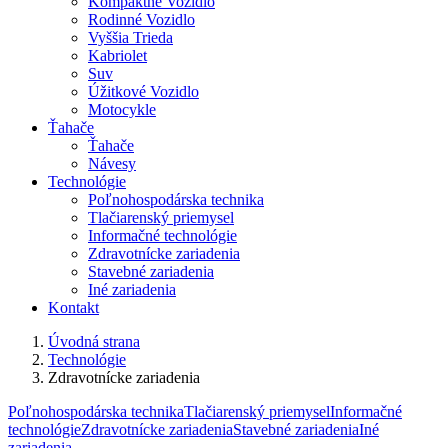
Kompaktné Vozidlo
Rodinné Vozidlo
Vyššia Trieda
Kabriolet
Suv
Úžitkové Vozidlo
Motocykle
Ťahače
Ťahače
Návesy
Technológie
Poľnohospodárska technika
Tlačiarenský priemysel
Informačné technológie
Zdravotnícke zariadenia
Stavebné zariadenia
Iné zariadenia
Kontakt
Úvodná strana
Technológie
Zdravotnícke zariadenia
Poľnohospodárska technika
Tlačiarenský priemysel
Informačné
technológie
Zdravotnícke zariadenia
Stavebné zariadenia
Iné
zariadenia