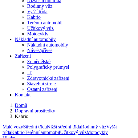
Nižší střední třída
Rodinný vůz
Vyšší třída
Kabrio
Terénní automobil
Užitkový vůz
Motocykly
Nákladní automobily
Nákladní automobily
Návěs/přívěs
Zařízení
Zemědělské
Polygrafický průmysl
IT
Zdravotnické zařízení
Stavební stroje
Ostatní zařízení
Kontakt
Domů
Dopravní prostředky
Kabrio
Malé vozy
Střední třída
Nižší střední třída
Rodinný vůz
Vyšší
třída
Kabrio
Terénní automobil
Užitkový vůz
Motocykly
Hledat