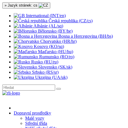
» Jazyk stránek: cs
International (INT/en)
Česká republika (CZ/cs)
Albánie (AL/sq)
Bělorusko (BY/be)
Bosna a Hercegovina (BH/bs)
Chorvatsko (HR/hr)
Kosovo (KO/sq)
Maďarsko (HU/hu)
Rumunsko (RO/ro)
Rusko (RU/ru)
Slovensko (SK/sk)
Srbsko (RS/sr)
Ukrajina (UA/uk)
Dopravní prostředky
Malé vozy
Střední třída