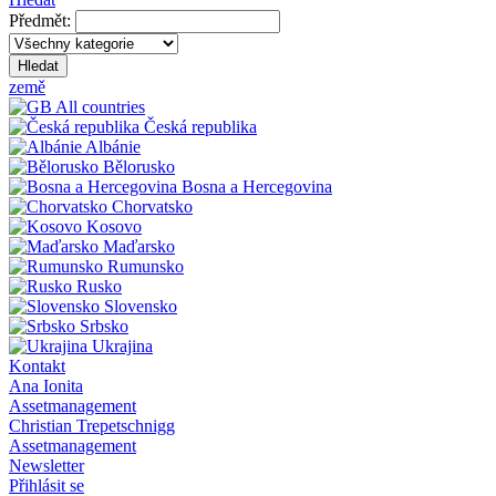
Předmět:
Hledat
země
All countries
Česká republika
Albánie
Bělorusko
Bosna a Hercegovina
Chorvatsko
Kosovo
Maďarsko
Rumunsko
Rusko
Slovensko
Srbsko
Ukrajina
Kontakt
Ana Ionita
Assetmanagement
Christian Trepetschnigg
Assetmanagement
Newsletter
Přihlásit se