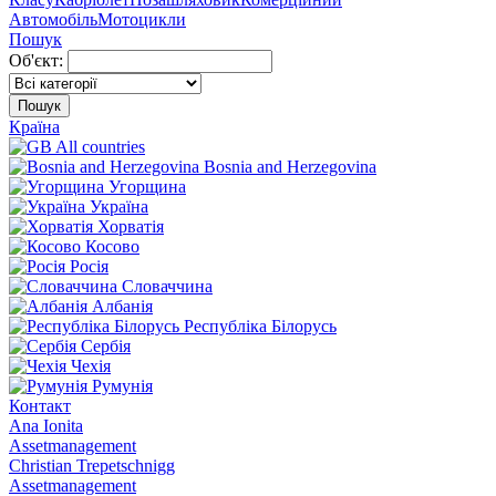
Автомобіль
Мотоцикли
Пошук
Об'єкт:
Пошук
Країна
All countries
Bosnia and Herzegovina
Угорщина
Україна
Хорватія
Косово
Росія
Словаччина
Албанія
Республіка Білорусь
Сербія
Чехія
Румунія
Контакт
Ana Ionita
Assetmanagement
Christian Trepetschnigg
Assetmanagement