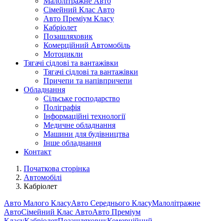
Малолітражне Авто
Сімейний Клас Авто
Авто Преміум Класу
Кабріолет
Позашляховик
Комерційний Автомобіль
Мотоцикли
Тягачі сідлові та вантажівки
Тягачі сідлові та вантажівки
Причепи та напівпричепи
Обладнання
Сільське господарство
Поліграфія
Інформаційні технології
Медичне обладнання
Машини для будівництва
Інше обладнання
Контакт
Початкова сторінка
Автомобілі
Кабріолет
Авто Малого Класу
Авто Середнього Класу
Малолітражне
Авто
Сімейний Клас Авто
Авто Преміум
Класу
Кабріолет
Позашляховик
Комерційний