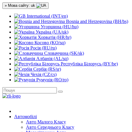
» Мова сайту: uk
International (INT/en)
Bosnia and Herzegovina (BH/bs)
Угорщина (HU/hu)
Україна (UA/uk)
Хорватія (HR/hr)
Косово (KO/sq)
Росія (RU/ru)
Словаччина (SK/sk)
Албанія (AL/sq)
Республіка Білорусь (BY/be)
Сербія (RS/sr)
Чехія (CZ/cs)
Румунія (RO/ro)
Автомобілі
Авто Малого Класу
Авто Середнього Класу