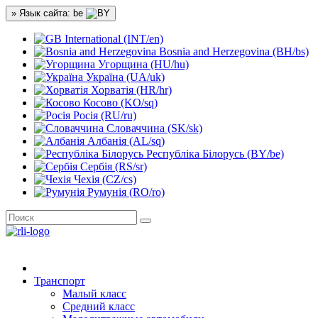
» Язык сайта: be
International (INT/en)
Bosnia and Herzegovina (BH/bs)
Угорщина (HU/hu)
Україна (UA/uk)
Хорватія (HR/hr)
Косово (KO/sq)
Росія (RU/ru)
Словаччина (SK/sk)
Албанія (AL/sq)
Республіка Білорусь (BY/be)
Сербія (RS/sr)
Чехія (CZ/cs)
Румунія (RO/ro)
Транспорт
Малый класс
Средний класс