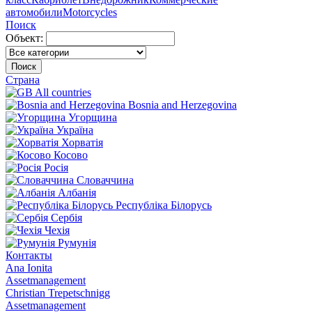
автомобили
Motorcycles
Поиск
Объект:
Поиск
Страна
All countries
Bosnia and Herzegovina
Угорщина
Україна
Хорватія
Косово
Росія
Словаччина
Албанія
Республіка Білорусь
Сербія
Чехія
Румунія
Контакты
Ana Ionita
Assetmanagement
Christian Trepetschnigg
Assetmanagement