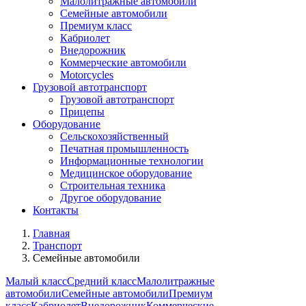
Малолитражные автомобили
Семейные автомобили
Премиум класс
Кабриолет
Внедорожник
Коммерческие автомобили
Motorcycles
Грузовой автотранспорт
Грузовой автотранспорт
Прицепы
Оборудование
Сельскохозяйственный
Печатная промышленность
Информационные технологии
Медицинское оборудование
Строительная техника
Другое оборудование
Контакты
Главная
Транспорт
Семейные автомобили
Малый класс
Средний класс
Малолитражные
автомобили
Семейные автомобили
Премиум
класс
Кабриолет
Внедорожник
Коммерческие