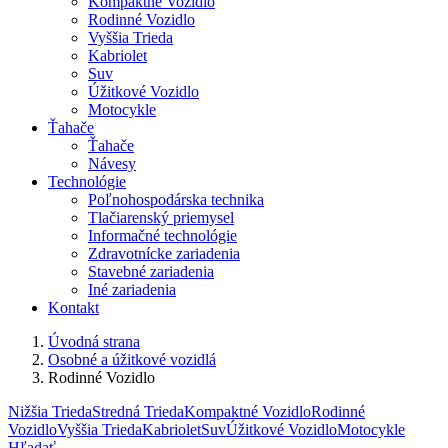
Kompaktné Vozidlo
Rodinné Vozidlo
Vyššia Trieda
Kabriolet
Suv
Úžitkové Vozidlo
Motocykle
Ťahače
Ťahače
Návesy
Technológie
Poľnohospodárska technika
Tlačiarenský priemysel
Informačné technológie
Zdravotnícke zariadenia
Stavebné zariadenia
Iné zariadenia
Kontakt
Úvodná strana
Osobné a úžitkové vozidlá
Rodinné Vozidlo
Nižšia Trieda
Stredná Trieda
Kompaktné Vozidlo
Rodinné
Vozidlo
Vyššia Trieda
Kabriolet
Suv
Úžitkové Vozidlo
Motocykle
Hľadať