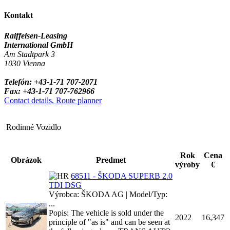
Kontakt
Raiffeisen-Leasing
International GmbH
Am Stadtpark 3
1030 Vienna
Telefón: +43-1-71 707-2071
Fax: +43-1-71 707-762966
Contact details, Route planner
Rodinné Vozidlo
Rok
Cena
Obrázok
Predmet
výroby
€
68511 - ŠKODA SUPERB 2.0
TDI DSG
Výrobca: ŠKODA AG | Model/Typ:
...
Popis: The vehicle is sold under the
2022
16,347
principle of "as is" and can be seen at