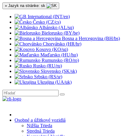
» Jazyk na stránke: sk
International (INT/en)
Česko (CZ/cs)
Albánsko (AL/sq)
Bielorusko (BY/be)
Bosna a Hercegovina (BH/bs)
Chorvátsko (HR/hr)
Kosovo (KO/sq)
Maďarsko (HU/hu)
Rumunsko (RO/ro)
Rusko (RU/ru)
Slovensko (SK/sk)
Srbsko (RS/sr)
Ukrajina (UA/uk)
Osobné a úžitkové vozidlá
Nižšia Trieda
Stredná Trieda