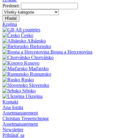
Predmet:
Hľadať
Krajina
All countries
Česko
Albánsko
Bielorusko
Bosna a Hercegovina
Chorvátsko
Kosovo
Maďarsko
Rumunsko
Rusko
Slovensko
Srbsko
Ukrajina
Kontakt
Ana Ionita
Assetmanagement
Christian Trepetschnigg
Assetmanagement
Newsletter
Prihlásiť sa