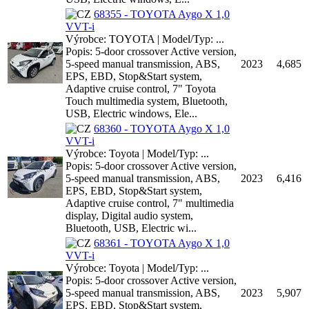
68355 - TOYOTA Aygo X 1,0
VVT-i
Výrobce: TOYOTA | Model/Typ: ...
Popis: 5-door crossover Active version,
5-speed manual transmission, ABS,
2023
4,685
EPS, EBD, Stop&Start system,
Adaptive cruise control, 7" Toyota
Touch multimedia system, Bluetooth,
USB, Electric windows, Ele...
68360 - TOYOTA Aygo X 1,0
VVT-i
Výrobce: Toyota | Model/Typ: ...
Popis: 5-door crossover Active version,
5-speed manual transmission, ABS,
2023
6,416
EPS, EBD, Stop&Start system,
Adaptive cruise control, 7" multimedia
display, Digital audio system,
Bluetooth, USB, Electric wi...
68361 - TOYOTA Aygo X 1,0
VVT-i
Výrobce: Toyota | Model/Typ: ...
Popis: 5-door crossover Active version,
5-speed manual transmission, ABS,
2023
5,907
EPS, EBD, Stop&Start system,