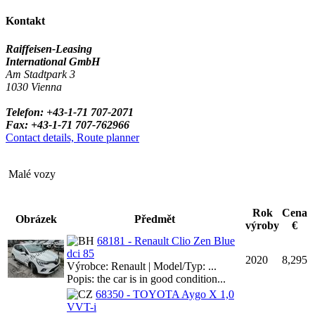
Kontakt
Raiffeisen-Leasing
International GmbH
Am Stadtpark 3
1030 Vienna
Telefon: +43-1-71 707-2071
Fax: +43-1-71 707-762966
Contact details, Route planner
Malé vozy
Rok
Cena
Obrázek
Předmět
výroby
€
68181 - Renault Clio Zen Blue
dci 85
2020
8,295
Výrobce: Renault | Model/Typ: ...
Popis: the car is in good condition...
68350 - TOYOTA Aygo X 1,0
VVT-i