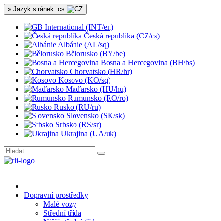
» Jazyk stránek: cs
International (INT/en)
Česká republika (CZ/cs)
Albánie (AL/sq)
Bělorusko (BY/be)
Bosna a Hercegovina (BH/bs)
Chorvatsko (HR/hr)
Kosovo (KO/sq)
Maďarsko (HU/hu)
Rumunsko (RO/ro)
Rusko (RU/ru)
Slovensko (SK/sk)
Srbsko (RS/sr)
Ukrajina (UA/uk)
Dopravní prostředky
Malé vozy
Střední třída