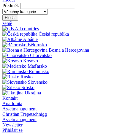
Předmět:
Hledat
země
All countries
Česká republika
Albánie
Bělorusko
Bosna a Hercegovina
Chorvatsko
Kosovo
Maďarsko
Rumunsko
Rusko
Slovensko
Srbsko
Ukrajina
Kontakt
Ana Ionita
Assetmanagement
Christian Trepetschnigg
Assetmanagement
Newsletter
Přihlásit se