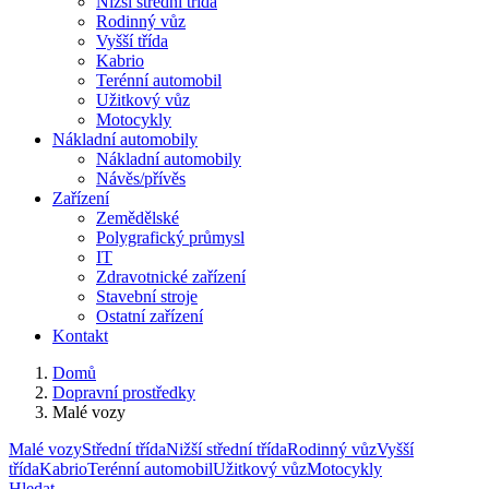
Nižší střední třída
Rodinný vůz
Vyšší třída
Kabrio
Terénní automobil
Užitkový vůz
Motocykly
Nákladní automobily
Nákladní automobily
Návěs/přívěs
Zařízení
Zemědělské
Polygrafický průmysl
IT
Zdravotnické zařízení
Stavební stroje
Ostatní zařízení
Kontakt
Domů
Dopravní prostředky
Malé vozy
Malé vozy
Střední třída
Nižší střední třída
Rodinný vůz
Vyšší
třída
Kabrio
Terénní automobil
Užitkový vůz
Motocykly
Hledat