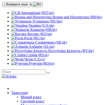
» Выберите язык: ru
International (INT/en)
Bosnia and Herzegovina (BH/bs)
Угорщина (HU/hu)
Україна (UA/uk)
Хорватія (HR/hr)
Косово (KO/sq)
Росія (RU/ru)
Словаччина (SK/sk)
Албанія (AL/sq)
Республіка Білорусь (BY/be)
Сербія (RS/sr)
Чехія (CZ/cs)
Румунія (RO/ro)
Транспорт
Малый класс
Средний класс