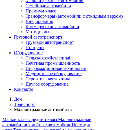
Малолитражные автомобили
Семейные автомобили
Премиум класс
Трансформеры (автомобили с откидным верхом)
Внедорожник
Коммерческие автомобили
Мотоциклы
Грузовой автотранспорт
Грузовой автотранспорт
Прицепы
Оборудование
Сельскохозяйственный
Печатная промышленность
Информационные технологии
Медицинское оборудование
Строительная техника
Другое оборудование
Контакты
Дом
Транспорт
Малолитражные автомобили
Малый класс
Средний класс
Малолитражные
автомобили
Семейные автомобили
Премиум
класс
Трансформеры (автомобили с откидным