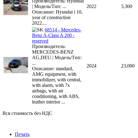
Производитель: Hyundai
| Модель/Тип: ...
2022
5,300
Описание: Hyundai i 10,
year of construction
2022....
68514 - Mercedes-
Benz A-Class A 200 -
reserved
Производитель:
MERCEDES-BENZ
AG,DEU | Модель/Тип:
...
2024
23,000
Описание: standard,
AMG equipment, with
immobilizer, with central,
with alarm, with 7x
airbags, with air
conditioning, with ABS,
leather interior ...
Вся стоимость без НДС
Печать