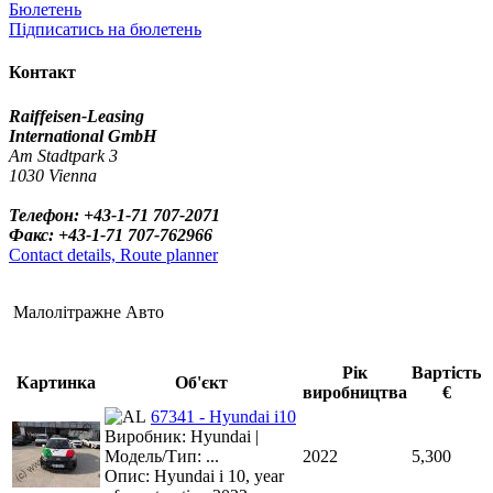
Бюлетень
Підписатись на бюлетень
Контакт
Raiffeisen-Leasing
International GmbH
Am Stadtpark 3
1030 Vienna
Телефон: +43-1-71 707-2071
Факс: +43-1-71 707-762966
Contact details, Route planner
Малолітражне Авто
Рік
Вартість
Картинка
Об'єкт
виробництва
€
67341 - Hyundai i10
Виробник: Hyundai |
Модель/Тип: ...
2022
5,300
Опис: Hyundai i 10, year