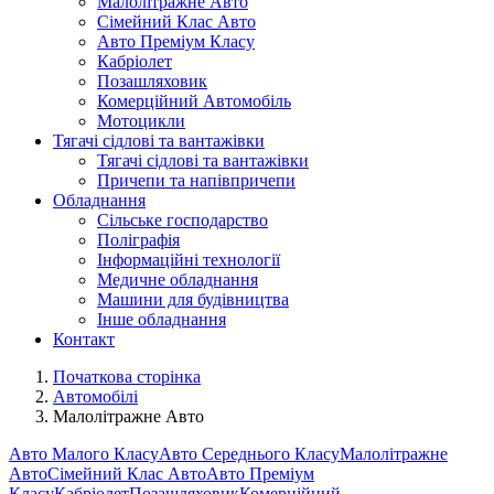
Малолітражне Авто
Сімейний Клас Авто
Авто Преміум Класу
Кабріолет
Позашляховик
Комерційний Автомобіль
Мотоцикли
Тягачі сідлові та вантажівки
Тягачі сідлові та вантажівки
Причепи та напівпричепи
Обладнання
Сільське господарство
Поліграфія
Інформаційні технології
Медичне обладнання
Машини для будівництва
Інше обладнання
Контакт
Початкова сторінка
Автомобілі
Малолітражне Авто
Авто Малого Класу
Авто Середнього Класу
Малолітражне
Авто
Сімейний Клас Авто
Авто Преміум
Класу
Кабріолет
Позашляховик
Комерційний