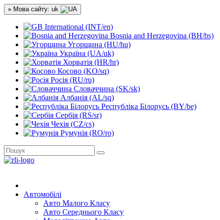
» Мова сайту: uk
International (INT/en)
Bosnia and Herzegovina (BH/bs)
Угорщина (HU/hu)
Україна (UA/uk)
Хорватія (HR/hr)
Косово (KO/sq)
Росія (RU/ru)
Словаччина (SK/sk)
Албанія (AL/sq)
Республіка Білорусь (BY/be)
Сербія (RS/sr)
Чехія (CZ/cs)
Румунія (RO/ro)
Автомобілі
Авто Малого Класу
Авто Середнього Класу