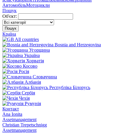
Автомобіль
Мотоцикли
Пошук
Об'єкт:
Пошук
Країна
All countries
Bosnia and Herzegovina
Угорщина
Україна
Хорватія
Косово
Росія
Словаччина
Албанія
Республіка Білорусь
Сербія
Чехія
Румунія
Контакт
Ana Ionita
Assetmanagement
Christian Trepetschnigg
Assetmanagement