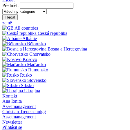
Předmět:
Hledat
země
All countries
Česká republika
Albánie
Bělorusko
Bosna a Hercegovina
Chorvatsko
Kosovo
Maďarsko
Rumunsko
Rusko
Slovensko
Srbsko
Ukrajina
Kontakt
Ana Ionita
Assetmanagement
Christian Trepetschnigg
Assetmanagement
Newsletter
Přihlásit se