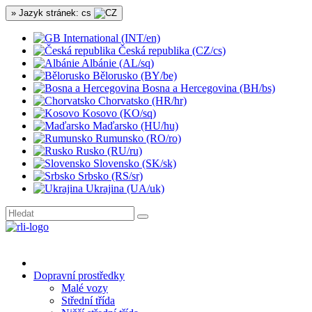
» Jazyk stránek: cs
International (INT/en)
Česká republika (CZ/cs)
Albánie (AL/sq)
Bělorusko (BY/be)
Bosna a Hercegovina (BH/bs)
Chorvatsko (HR/hr)
Kosovo (KO/sq)
Maďarsko (HU/hu)
Rumunsko (RO/ro)
Rusko (RU/ru)
Slovensko (SK/sk)
Srbsko (RS/sr)
Ukrajina (UA/uk)
Dopravní prostředky
Malé vozy
Střední třída