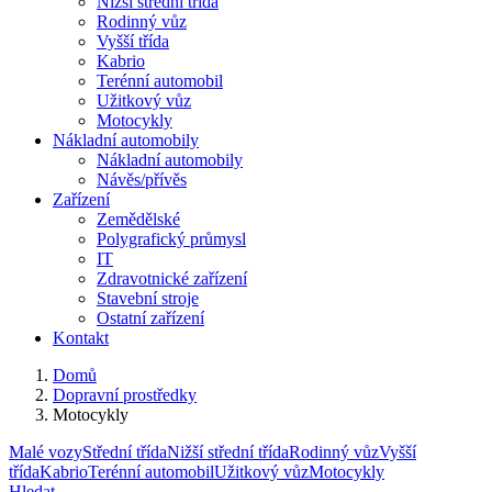
Nižší střední třída
Rodinný vůz
Vyšší třída
Kabrio
Terénní automobil
Užitkový vůz
Motocykly
Nákladní automobily
Nákladní automobily
Návěs/přívěs
Zařízení
Zemědělské
Polygrafický průmysl
IT
Zdravotnické zařízení
Stavební stroje
Ostatní zařízení
Kontakt
Domů
Dopravní prostředky
Motocykly
Malé vozy
Střední třída
Nižší střední třída
Rodinný vůz
Vyšší
třída
Kabrio
Terénní automobil
Užitkový vůz
Motocykly
Hledat