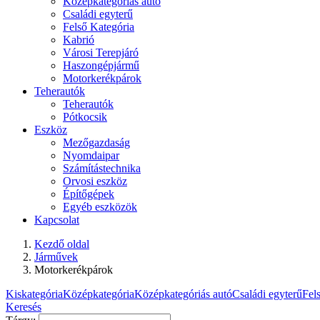
Középkategóriás autó
Családi egyterű
Felső Kategória
Kabrió
Városi Terepjáró
Haszongépjármű
Motorkerékpárok
Teherautók
Teherautók
Pótkocsik
Eszköz
Mezőgazdaság
Nyomdaipar
Számítástechnika
Orvosi eszköz
Építőgépek
Egyéb eszközök
Kapcsolat
Kezdő oldal
Járművek
Motorkerékpárok
Kiskategória
Középkategória
Középkategóriás autó
Családi egyterű
Fel
Keresés