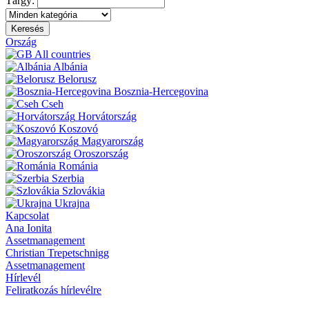
Tárgy:
Keresés
Ország
All countries
Albánia
Belorusz
Bosznia-Hercegovina
Cseh
Horvátország
Koszovó
Magyarország
Oroszország
Románia
Szerbia
Szlovákia
Ukrajna
Kapcsolat
Ana Ionita
Assetmanagement
Christian Trepetschnigg
Assetmanagement
Hírlevél
Feliratkozás hírlevélre