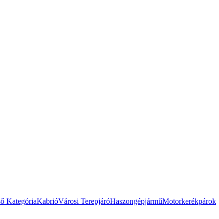
ső Kategória
Kabrió
Városi Terepjáró
Haszongépjármű
Motorkerékpárok