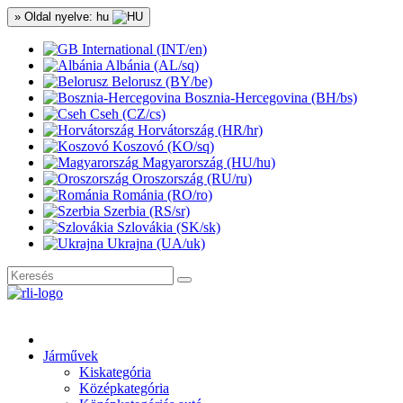
» Oldal nyelve: hu
International (INT/en)
Albánia (AL/sq)
Belorusz (BY/be)
Bosznia-Hercegovina (BH/bs)
Cseh (CZ/cs)
Horvátország (HR/hr)
Koszovó (KO/sq)
Magyarország (HU/hu)
Oroszország (RU/ru)
Románia (RO/ro)
Szerbia (RS/sr)
Szlovákia (SK/sk)
Ukrajna (UA/uk)
Járművek
Kiskategória
Középkategória