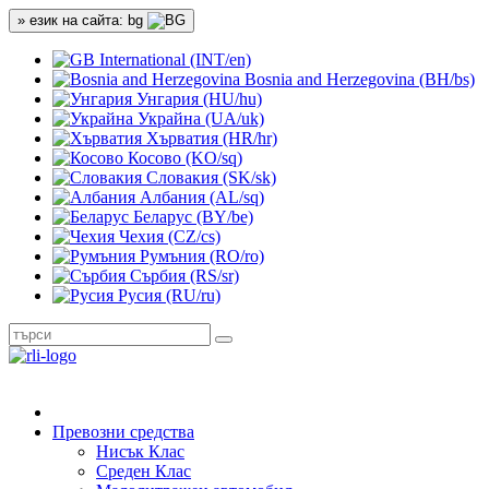
» език на сайта: bg
International (INT/en)
Bosnia and Herzegovina (BH/bs)
Унгария (HU/hu)
Украйна (UA/uk)
Хърватия (HR/hr)
Косово (KO/sq)
Словакия (SK/sk)
Албания (AL/sq)
Беларус (BY/be)
Чехия (CZ/cs)
Румъния (RO/ro)
Сърбия (RS/sr)
Русия (RU/ru)
Превозни средства
Нисък Клас
Среден Клас