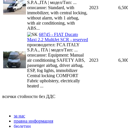
S.P.A.,ITA | модел/Тип: ...
описание: Standard, with
2023
6,50
immobilizer, with central locking,
without alarm, with 1 airbag,
with air conditioning, with
ABS...
68745 - FIAT Ducato
Maxi 2.2 MultiJet SCR - reserved
производител: FCA ITALY
S.P.A., ITA | модел/Тип: ...
описание: Equipment: Manual
air conditioning SAFETY ABS,
2023
6,30
passenger airbag, driver airbag,
ESP, fog lights, immobilizer
Central locking COMFORT
Fabric upholstery, electrically
heated ...
всички стойности без ДДС
за нас
правна информация
бюлетин