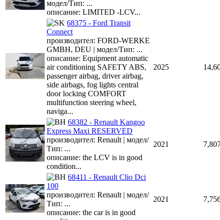
модел/Тип: ...
описание: LIMITED -LCV...
68375 - Ford Transit
Connect
производител: FORD-WERKE
GMBH, DEU | модел/Тип: ...
описание: Equipment automatic
air conditioning SAFETY ABS,
2025
14,6
passenger airbag, driver airbag,
side airbags, fog lights central
door locking COMFORT
multifunction steering wheel,
naviga...
68382 - Renault Kangoo
Express Maxi RESERVED
производител: Renault | модел/
2021
7,80
Тип: ...
описание: the LCV is in good
condition...
68411 - Renault Clio Dci
100
производител: Renault | модел/
2021
7,75
Тип: ...
описание: the car is in good