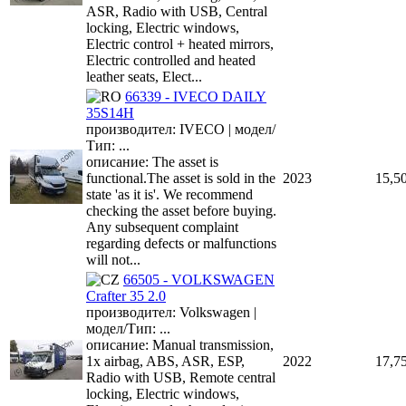
ASR, Radio with USB, Central
locking, Electric windows,
Electric control + heated mirrors,
Electric controlled and heated
leather seats, Elect...
66339 - IVECO DAILY
35S14H
производител: IVECO | модел/
Тип: ...
описание: The asset is
functional.The asset is sold in the
2023
15,5
state 'as it is'. We recommend
checking the asset before buying.
Any subsequent complaint
regarding defects or malfunctions
will not...
66505 - VOLKSWAGEN
Crafter 35 2.0
производител: Volkswagen |
модел/Тип: ...
описание: Manual transmission,
1x airbag, ABS, ASR, ESP,
2022
17,7
Radio with USB, Remote central
locking, Electric windows,