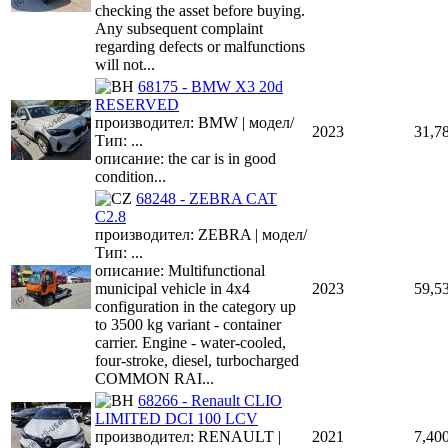
checking the asset before buying.
Any subsequent complaint
regarding defects or malfunctions
will not...
68175 - BMW X3 20d
RESERVED
производител: BMW | модел/
2023
31,7
Тип: ...
описание: the car is in good
condition...
68248 - ZEBRA CAT
C2.8
производител: ZEBRA | модел/
Тип: ...
описание: Multifunctional
municipal vehicle in 4x4
2023
59,5
configuration in the category up
to 3500 kg variant - container
carrier. Engine - water-cooled,
four-stroke, diesel, turbocharged
COMMON RAI...
68266 - Renault CLIO
LIMITED DCI 100 LCV
производител: RENAULT |
2021
7,40