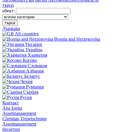
търси
обект:
търси
Държава
All countries
Bosnia and Herzegovina
Унгария
Украйна
Хърватия
Косово
Словакия
Албания
Беларус
Чехия
Румъния
Сърбия
Русия
Контакт
Ana Ionita
Assetmanagement
Christian Trepetschnigg
Assetmanagement
бюлетин