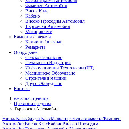
Малолитражен автомобил
Фамилен Автомобил
Висок Клас
Кабрио
Високо Проходим Автомобил
Търговски Автомобил
Мотоциклети
Камиони / влекачи
Камиони / влекачи
Ремаркета
Оборудване
Селско стопанство
Печатарска Индустрия
Информационни Технологии (ИТ)
Медицинско Оборудване
Строителни машини
Друго Оборудване
Контакт
начална страница
Превозни средства
Търговски Автомобил
Нисък Клас
Среден Клас
Малолитражен автомобил
Фамилен
Автомобил
Висок Клас
Кабрио
Високо Проходим
Автомобил
Търговски Автомобил
Мотоциклети