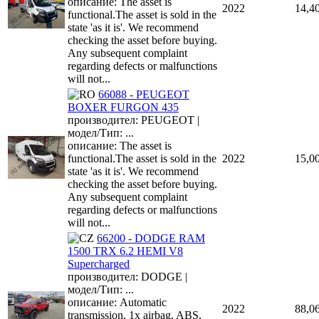
описание: The asset is
2022
14,4
functional.The asset is sold in the
state 'as it is'. We recommend
checking the asset before buying.
Any subsequent complaint
regarding defects or malfunctions
will not...
66088 - PEUGEOT
BOXER FURGON 435
производител: PEUGEOT |
модел/Тип: ...
описание: The asset is
functional.The asset is sold in the
2022
15,0
state 'as it is'. We recommend
checking the asset before buying.
Any subsequent complaint
regarding defects or malfunctions
will not...
66200 - DODGE RAM
1500 TRX 6.2 HEMI V8
Supercharged
производител: DODGE |
модел/Тип: ...
описание: Automatic
2022
88,0
transmission, 1x airbag, ABS,