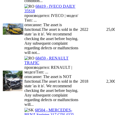
condition...
68419 - IVECO DAILY
35S18
производител: IVECO | модел/
Тип: ...
описание: The asset is
functional.The asset is sold in the
2022
25,0
state 'as it is'. We recommend
checking the asset before buying.
Any subsequent complaint
regarding defects or malfunctions
will not...
68459 - RENAULT
TRAFIC
производител: RENAULT |
модел/Тип: ...
описание: The asset is NOT
functional.The asset is sold in the
2018
2,30
state 'as it is'. We recommend
checking the asset before buying.
Any subsequent complaint
regarding defects or malfunctions
will...
68504 - MERCEDES-
BENZ Sprinter 317 CDI 4325