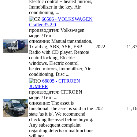
Electric control + heated mirrors,
Immobilizer in the key, Air
conditioning, ...
66506 - VOLKSWAGEN
Crafter 35 2.0
производител: Volkswagen |
модел/Тип: ...
описание: Manual transmission,
1x airbag, ABS, ASR, ESP,
2022
11,8
Radio with CD player, Remote
central locking, Electric
windows, Electric control +
heated mirrors, Immobilizer, Air
conditioning, Disc ...
66895 - CITROEN
JUMPER
производител: CITROEN |
модел/Тип: ...
описание: The asset is
functional.The asset is sold in the
2021
11,1
state 'as it is'. We recommend
checking the asset before buying.
Any subsequent complaint
regarding defects or malfunctions
will not...