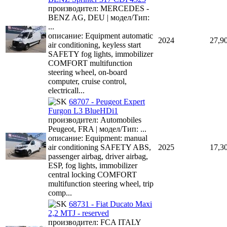
производител: MERCEDES -
BENZ AG, DEU | модел/Тип:
...
описание: Equipment automatic
2024
27,9
air conditioning, keyless start
SAFETY fog lights, immobilizer
COMFORT multifunction
steering wheel, on-board
computer, cruise control,
electricall...
68707 - Peugeot Expert
Furgon L3 BlueHDi1
производител: Automobiles
Peugeot, FRA | модел/Тип: ...
описание: Equipment: manual
air conditioning SAFETY ABS,
2025
17,3
passenger airbag, driver airbag,
ESP, fog lights, immobilizer
central locking COMFORT
multifunction steering wheel, trip
comp...
68731 - Fiat Ducato Maxi
2,2 MTJ - reserved
производител: FCA ITALY