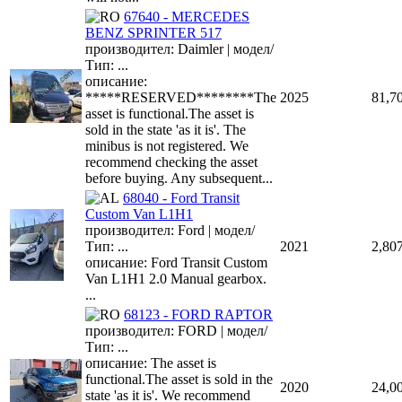
67640 - MERCEDES
BENZ SPRINTER 517
производител: Daimler | модел/
Тип: ...
описание:
*****RESERVED********The
2025
81,7
asset is functional.The asset is
sold in the state 'as it is'. The
minibus is not registered. We
recommend checking the asset
before buying. Any subsequent...
68040 - Ford Transit
Custom Van L1H1
производител: Ford | модел/
Тип: ...
2021
2,80
описание: Ford Transit Custom
Van L1H1 2.0 Manual gearbox.
...
68123 - FORD RAPTOR
производител: FORD | модел/
Тип: ...
описание: The asset is
functional.The asset is sold in the
2020
24,0
state 'as it is'. We recommend