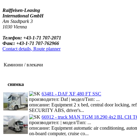
Raiffeisen-Leasing
International GmbH
Am Stadtpark 3
1030 Vienna
Телефон: +43-1-71 707-2071
Факс: +43-1-71 707-762966
Contact details, Route planner
Камиони / влекачи
снимка
63481 - DAF XF 480 FT SSC
производител: Daf | модел/Тип: ...
описание: Equipment 2 x bed, central door locking, refri
SECURITY ABS, driver's...
66912 - truck MAN TGM 18.290 4x2 BL CH TG
производител: | модел/Тип: ...
описание: Equipment automatic air conditioning, aut
on-board computer, cruise co...