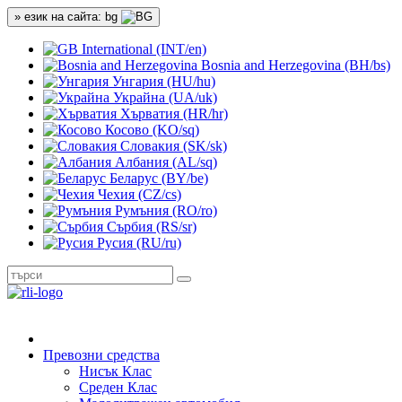
» език на сайта: bg
International (INT/en)
Bosnia and Herzegovina (BH/bs)
Унгария (HU/hu)
Украйна (UA/uk)
Хърватия (HR/hr)
Косово (KO/sq)
Словакия (SK/sk)
Албания (AL/sq)
Беларус (BY/be)
Чехия (CZ/cs)
Румъния (RO/ro)
Сърбия (RS/sr)
Русия (RU/ru)
Превозни средства
Нисък Клас
Среден Клас