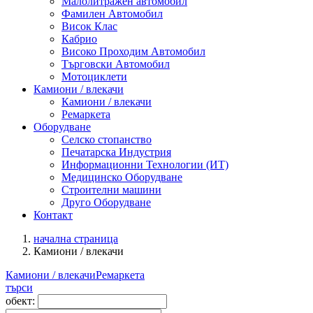
Малолитражен автомобил
Фамилен Автомобил
Висок Клас
Кабрио
Високо Проходим Автомобил
Търговски Автомобил
Мотоциклети
Камиони / влекачи
Камиони / влекачи
Ремаркета
Оборудване
Селско стопанство
Печатарска Индустрия
Информационни Технологии (ИТ)
Медицинско Оборудване
Строителни машини
Друго Оборудване
Контакт
начална страница
Камиони / влекачи
Камиони / влекачи
Ремаркета
търси
обект: