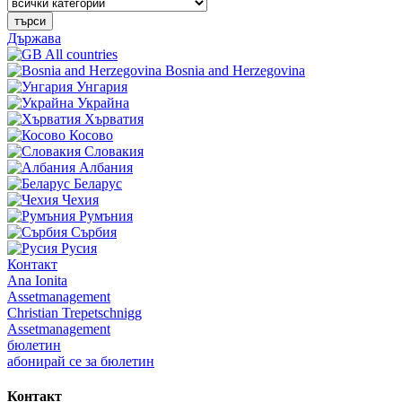
търси
Държава
All countries
Bosnia and Herzegovina
Унгария
Украйна
Хърватия
Косово
Словакия
Албания
Беларус
Чехия
Румъния
Сърбия
Русия
Контакт
Ana Ionita
Assetmanagement
Christian Trepetschnigg
Assetmanagement
бюлетин
абонирай се за бюлетин
Контакт