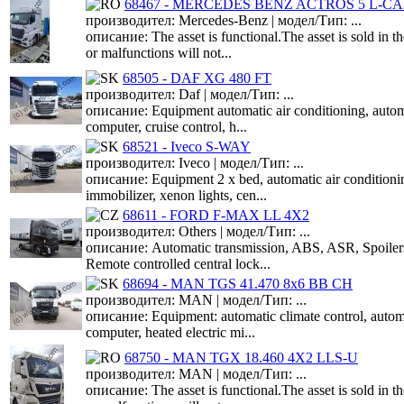
68467 - MERCEDES BENZ ACTROS 5 L-CAB
производител: Mercedes-Benz | модел/Тип: ...
описание: The asset is functional.The asset is sold in t
or malfunctions will not...
68505 - DAF XG 480 FT
производител: Daf | модел/Тип: ...
описание: Equipment automatic air conditioning, aut
computer, cruise control, h...
68521 - Iveco S-WAY
производител: Iveco | модел/Тип: ...
описание: Equipment 2 x bed, automatic air conditionin
immobilizer, xenon lights, cen...
68611 - FORD F-MAX LL 4X2
производител: Others | модел/Тип: ...
описание: Automatic transmission, ABS, ASR, Spoilers -
Remote controlled central lock...
68694 - MAN TGS 41.470 8x6 BB CH
производител: MAN | модел/Тип: ...
описание: Equipment: automatic climate control, auto
computer, heated electric mi...
68750 - MAN TGX 18.460 4X2 LLS-U
производител: MAN | модел/Тип: ...
описание: The asset is functional.The asset is sold in t