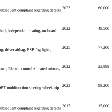
2023
60,000
 subsequent complaint regarding defects
2022
48,500
el, independent heating, on-board
2025
77,200
 driver airbag, ESP, fog lights,
2022
23,898
ws, Electric control + heated mirrors,
2023
98,200
T multifunction steering wheel, trip
2017
15,000
 subsequent complaint regarding defects