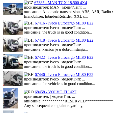
67385 - MAN TGX 18.500 4X4
производител: MAN | модел/Тип: ...
описание: Automatic transmission, ABS, ASR, Radio wit
Immobilizer, Intarder/Retarder, XXL c...
67416 - Iveco Eurocargo ML80 E22
производител: Iveco | модел/Тип: ...
описание: the truck is in good condition...
67418 - Iveco Eurocargo ML80 E22
производител: Iveco | модел/Тип: ...
описание: kamion je u dobrom stanju...
67422 - Iveco Eurocargo ML80 E22
производител: Iveco | модел/Тип: ...
описание: the truck is in good condition...
67446 - Iveco Eurocargo ML80 E22
производител: Iveco | модел/Тип: ...
описание: the vehicle is in good condition...
68458 - VOLVO FH 42T
производител: | модел/Тип: ...
описание: ***********RESERVED**************The asset
Any subsequent complaint regarding...