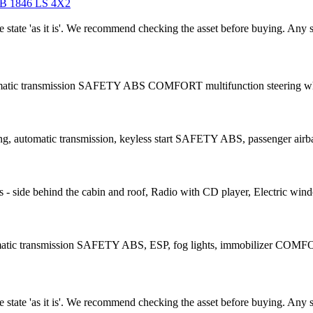
 1846 LS 4X2
he state 'as it is'. We recommend checking the asset before buying. Any
omatic transmission SAFETY ABS COMFORT multifunction steering whe
g, automatic transmission, keyless start SAFETY ABS, passenger airbag,
 side behind the cabin and roof, Radio with CD player, Electric windo
matic transmission SAFETY ABS, ESP, fog lights, immobilizer COMFOR
he state 'as it is'. We recommend checking the asset before buying. Any