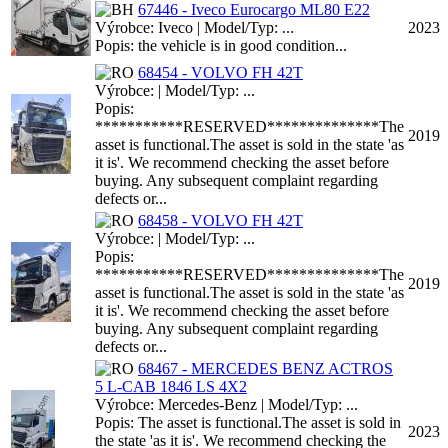
67446 - Iveco Eurocargo ML80 E22
Výrobce: Iveco | Model/Typ: ...
2023
Popis: the vehicle is in good condition...
68454 - VOLVO FH 42T
Výrobce: | Model/Typ: ...
Popis:
***********RESERVED**************The
2019
asset is functional.The asset is sold in the state 'as
it is'. We recommend checking the asset before
buying. Any subsequent complaint regarding
defects or...
68458 - VOLVO FH 42T
Výrobce: | Model/Typ: ...
Popis:
***********RESERVED**************The
2019
asset is functional.The asset is sold in the state 'as
it is'. We recommend checking the asset before
buying. Any subsequent complaint regarding
defects or...
68467 - MERCEDES BENZ ACTROS
5 L-CAB 1846 LS 4X2
Výrobce: Mercedes-Benz | Model/Typ: ...
Popis: The asset is functional.The asset is sold in
2023
the state 'as it is'. We recommend checking the