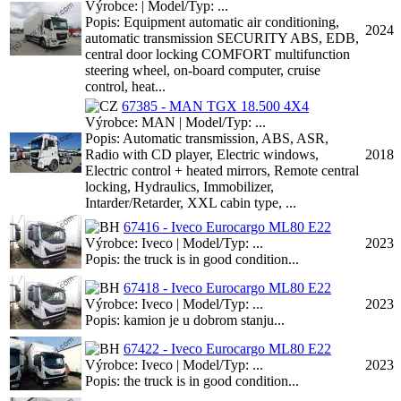
Výrobce: | Model/Typ: ...
Popis: Equipment automatic air conditioning,
2024
automatic transmission SECURITY ABS, EDB,
central door locking COMFORT multifunction
steering wheel, on-board computer, cruise
control, heat...
67385 - MAN TGX 18.500 4X4
Výrobce: MAN | Model/Typ: ...
Popis: Automatic transmission, ABS, ASR,
Radio with CD player, Electric windows,
2018
Electric control + heated mirrors, Remote central
locking, Hydraulics, Immobilizer,
Intarder/Retarder, XXL cabin type, ...
67416 - Iveco Eurocargo ML80 E22
Výrobce: Iveco | Model/Typ: ...
2023
Popis: the truck is in good condition...
67418 - Iveco Eurocargo ML80 E22
Výrobce: Iveco | Model/Typ: ...
2023
Popis: kamion je u dobrom stanju...
67422 - Iveco Eurocargo ML80 E22
Výrobce: Iveco | Model/Typ: ...
2023
Popis: the truck is in good condition...