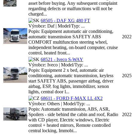
asset before buying. Any subsequent complaint
regarding defects or malfunctions will not be
charged...
68505 - DAF XG 480 FT
Výrobce: Daf | Model/Typ: ...
Popis: Equipment automatic air conditioning,
automatic transmission SAFETY ABS
2022
COMFORT multifunction steering wheel,
independent heating, on-board computer, cruise
control, heated front...
68521 - Iveco S-WAY
Výrobce: Iveco | Model/Typ: ...
Popis: Equipment 2 x bed, automatic air
conditioning, automatic transmission, keyless
2025
start SAFETY ABS, passenger airbag, driver
airbag, ESP, fog lights, immobilizer, xenon
lights, central door l...
68611 - FORD F-MAX LL 4X2
Výrobce: Others | Model/Typ: ...
Popis: Automatic transmission, ABS, ASR,
Spoilers - side behind the cabin and roof, Radio
2022
with CD player, Electric windows, Electric
control + heated mirrors, Remote controlled
central locking, Immobi...