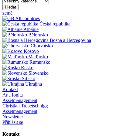
Hledat
země
All countries
Česká republika
Albánie
Bělorusko
Bosna a Hercegovina
Chorvatsko
Kosovo
Maďarsko
Rumunsko
Rusko
Slovensko
Srbsko
Ukrajina
Kontakt
Ana Ionita
Assetmanagement
Christian Trepetschnigg
Assetmanagement
Newsletter
Přihlásit se
Kontakt