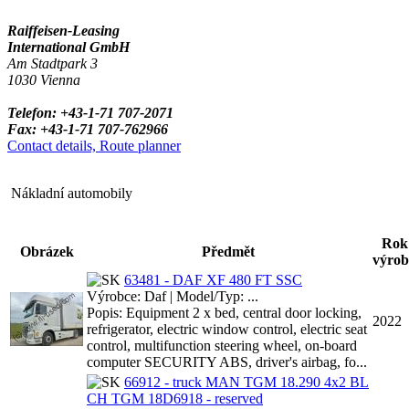
Raiffeisen-Leasing
International GmbH
Am Stadtpark 3
1030 Vienna
Telefon: +43-1-71 707-2071
Fax: +43-1-71 707-762966
Contact details, Route planner
Nákladní automobily
Rok
Obrázek
Předmět
výrob
63481 - DAF XF 480 FT SSC
Výrobce: Daf | Model/Typ: ...
Popis: Equipment 2 x bed, central door locking,
2022
refrigerator, electric window control, electric seat
control, multifunction steering wheel, on-board
computer SECURITY ABS, driver's airbag, fo...
66912 - truck MAN TGM 18.290 4x2 BL
CH TGM 18D6918 - reserved