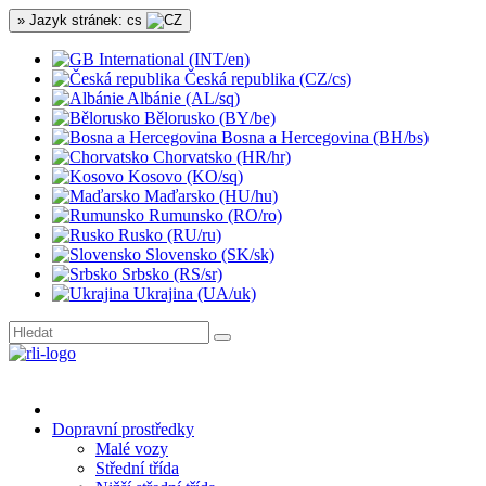
» Jazyk stránek: cs
International (INT/en)
Česká republika (CZ/cs)
Albánie (AL/sq)
Bělorusko (BY/be)
Bosna a Hercegovina (BH/bs)
Chorvatsko (HR/hr)
Kosovo (KO/sq)
Maďarsko (HU/hu)
Rumunsko (RO/ro)
Rusko (RU/ru)
Slovensko (SK/sk)
Srbsko (RS/sr)
Ukrajina (UA/uk)
Dopravní prostředky
Malé vozy
Střední třída