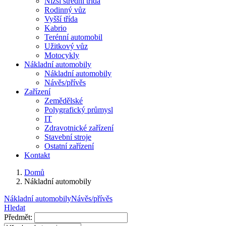
Nižší střední třída
Rodinný vůz
Vyšší třída
Kabrio
Terénní automobil
Užitkový vůz
Motocykly
Nákladní automobily
Nákladní automobily
Návěs/přívěs
Zařízení
Zemědělské
Polygrafický průmysl
IT
Zdravotnické zařízení
Stavební stroje
Ostatní zařízení
Kontakt
Domů
Nákladní automobily
Nákladní automobily
Návěs/přívěs
Hledat
Předmět: