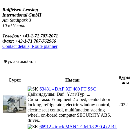
Raiffeisen-Leasing
International GmbH
Am Stadtpark 3
1030 Vienna
Телефон: +43-1-71 707-2071
Факс: +43-1-71 707-762966
Contact details, Route planner
Жүк автомобилі
Құр
Сурет
Нысан
жы
63481 - DAF XF 480 FT SSC
Дайындаушы: Daf | Үлгі/Түр: ...
Сипаттама: Equipment 2 x bed, central door
locking, refrigerator, electric window control,
2022
electric seat control, multifunction steering
wheel, on-board computer SECURITY ABS,
driver...
66912 - truck MAN TGM 18.290 4x2 BL