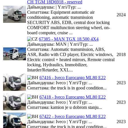
CH TGM 18D6918 - reserved
Дайындаушы: | Үлгі/Түр: ...
Сипаттама: Equipment automatic air
2024
conditioning, automatic transmission
SECURITY ABS, EDB, central door locking
COMFORT multifunction steering wheel, on-
board computer, cruise ...
67385 - MAN TGX 18.500 4X4
Дайындаушы: MAN | Үлгі/Түр: ...
Сипаттама: Automatic transmission, ABS,
ASR, Radio with CD player, Electric windows,
2018
Electric control + heated mirrors, Remote central
locking, Hydraulics, Immobilizer,
Intarder/Retarder, XXL...
67416 - Iveco Eurocargo ML80 E22
Дайындаушы: Iveco | Үлгі/Түр: ...
2023
Сипаттама: the truck is in good condition...
67418 - Iveco Eurocargo ML80 E22
Дайындаушы: Iveco | Үлгі/Түр: ...
2023
Сипаттама: kamion je u dobrom stanju...
67422 - Iveco Eurocargo ML80 E22
Дайындаушы: Iveco | Үлгі/Түр: ...
2023
Сипаттама: the truck is in good condition...