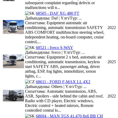
subsequent complaint regarding defects or
malfunctions will n...
68505 - DAF XG 480 FT
Дайындаушы: Daf | Үлгі/Түр: ...
Сипаттама: Equipment automatic air
conditioning, automatic transmission SAFETY
2022
ABS COMFORT multifunction steering wheel,
independent heating, on-board computer, cruise
control,...
68521 - Iveco S-WAY
Дайындаушы: Iveco | Үлгі/Түр: ...
Сипаттама: Equipment 2 x bed, automatic air
conditioning, automatic transmission, keyless
2025
start SAFETY ABS, passenger airbag, driver
airbag, ESP, fog lights, immobilizer, xenon
lights, c...
68611 - FORD F-MAX LL 4X2
Дайындаушы: Others | Үлгі/Түр: ...
Сипаттама: Automatic transmission, ABS,
ASR, Spoilers - side behind the cabin and roof,
2022
Radio with CD player, Electric windows,
Electric control + heated mirrors, Remote
controlled central lo...
68694 - MAN TGS 41.470 8x6 BB CH