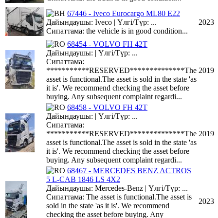
67446 - Iveco Eurocargo ML80 E22
Дайындаушы: Iveco | Үлгі/Түр: ...
2023
Сипаттама: the vehicle is in good condition...
68454 - VOLVO FH 42T
Дайындаушы: | Үлгі/Түр: ...
Сипаттама:
***********RESERVED**************The
2019
asset is functional.The asset is sold in the state 'as
it is'. We recommend checking the asset before
buying. Any subsequent complaint regardi...
68458 - VOLVO FH 42T
Дайындаушы: | Үлгі/Түр: ...
Сипаттама:
***********RESERVED**************The
2019
asset is functional.The asset is sold in the state 'as
it is'. We recommend checking the asset before
buying. Any subsequent complaint regardi...
68467 - MERCEDES BENZ ACTROS
5 L-CAB 1846 LS 4X2
Дайындаушы: Mercedes-Benz | Үлгі/Түр: ...
Сипаттама: The asset is functional.The asset is
2023
sold in the state 'as it is'. We recommend
checking the asset before buying. Any