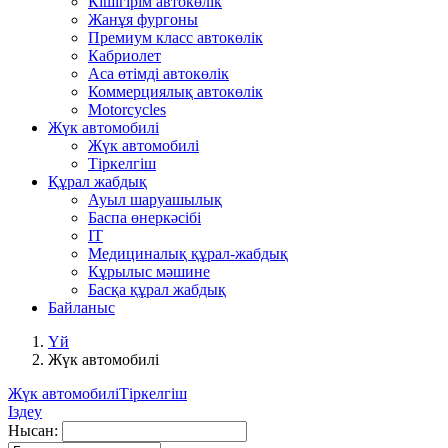
Кішігірім автокөлік
Жанұя фургоны
Премиум класс автокөлік
Кабриолет
Аса өтімді автокөлік
Коммерциялық автокөлік
Motorcycles
Жүк автомобилі
Жүк автомобилі
Тіркелгіш
Құрал жабдық
Ауыл шаруашылық
Баспа өнеркәсібі
IT
Медициналық құрал-жабдық
Кұрылыс мәшине
Басқа құрал жабдық
Байланыс
Үй
Жүк автомобилі
Жүк автомобилі
Тіркелгіш
Іздеу
Нысан: