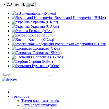
» Сайт тілі: kk
International (INT/en)
Bosnia and Herzegovina (BH/bs)
Украина (HR/hr)
Украина (UA/uk)
Рольша (AL/sq)
Косово (HU/hu)
Косово (KO/sq)
Российская Федерация (RU/ru)
Словакия (CZ/cs)
Словакия (SK/sk)
Словения (BY/be)
Сербия (RS/sr)
Румыния (RO/ro)
Транспорт
Төмен класс автокөлік
Орта класс автокөлік