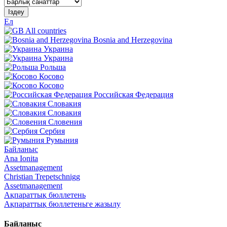
Іздеу
Ел
All countries
Bosnia and Herzegovina
Украина
Украина
Рольша
Косово
Косово
Российская Федерация
Словакия
Словакия
Словения
Сербия
Румыния
Байланыс
Ana Ionita
Assetmanagement
Christian Trepetschnigg
Assetmanagement
Ақпараттық бюллетень
Ақпараттық бюллетеньге жазылу
Байланыс